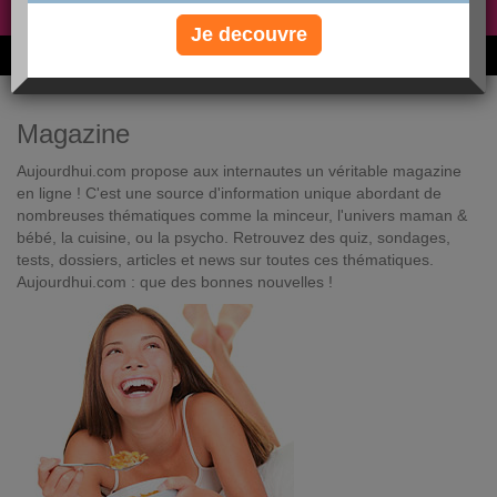
Non, je préfère le régime gratuit
»
Je decouvre
6M de personnes ont maigri et réappris à manger avec nous
Magazine
Aujourdhui.com propose aux internautes un véritable magazine
en ligne ! C'est une source d'information unique abordant de
nombreuses thématiques comme la minceur, l'univers maman &
bébé, la cuisine, ou la psycho. Retrouvez des quiz, sondages,
tests, dossiers, articles et news sur toutes ces thématiques.
Aujourdhui.com : que des bonnes nouvelles !