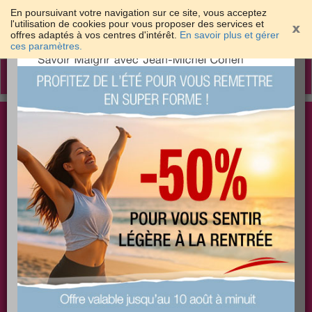
En poursuivant votre navigation sur ce site, vous acceptez
l'utilisation de cookies pour vous proposer des services et
offres adaptés à vos centres d'intérêt.
En savoir plus et gérer
×
ces paramètres.
Toggle
navigation
Togg
Les meilleures solutions pour maigrir et être bien
sear
dans sa peau
PLUS
PLUS
PLUS
EFFICACE
SANTÉ
COACHING