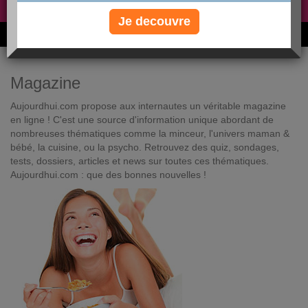
Non, je préfère le régime gratuit
»
Je decouvre
6M de personnes ont maigri et réappris à manger avec nous
Magazine
Aujourdhui.com propose aux internautes un véritable magazine
en ligne ! C'est une source d'information unique abordant de
nombreuses thématiques comme la minceur, l'univers maman &
bébé, la cuisine, ou la psycho. Retrouvez des quiz, sondages,
tests, dossiers, articles et news sur toutes ces thématiques.
Aujourdhui.com : que des bonnes nouvelles !