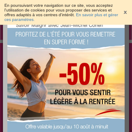
En poursuivant votre navigation sur ce site, vous acceptez
l'utilisation de cookies pour vous proposer des services et
offres adaptés à vos centres d'intérêt.
En savoir plus et gérer
×
ces paramètres.
Toggle
navigation
Togg
Les meilleures solutions pour maigrir et être bien
sear
dans sa peau
PLUS
PLUS
PLUS
EFFICACE
SANTÉ
COACHING