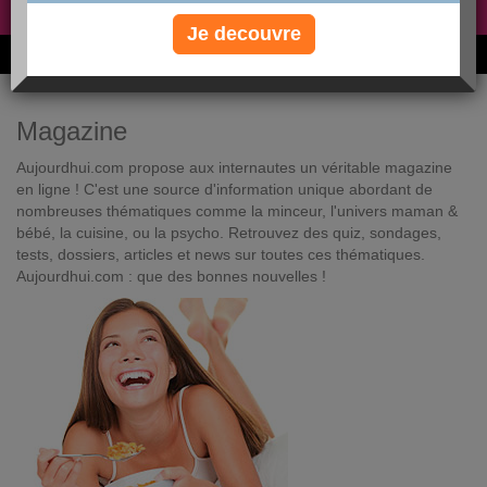
Non, je préfère le régime gratuit
»
Je decouvre
6M de personnes ont maigri et réappris à manger avec nous
Magazine
Aujourdhui.com propose aux internautes un véritable magazine
en ligne ! C'est une source d'information unique abordant de
nombreuses thématiques comme la minceur, l'univers maman &
bébé, la cuisine, ou la psycho. Retrouvez des quiz, sondages,
tests, dossiers, articles et news sur toutes ces thématiques.
Aujourdhui.com : que des bonnes nouvelles !