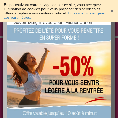
En poursuivant votre navigation sur ce site, vous acceptez
l'utilisation de cookies pour vous proposer des services et
offres adaptés à vos centres d'intérêt.
En savoir plus et gérer
×
ces paramètres.
Toggle
navigation
Togg
Les meilleures solutions pour maigrir et être bien
sear
dans sa peau
PLUS
PLUS
PLUS
EFFICACE
SANTÉ
COACHING