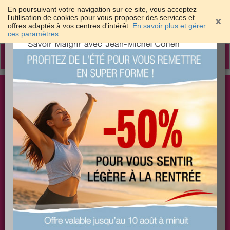
En poursuivant votre navigation sur ce site, vous acceptez
l'utilisation de cookies pour vous proposer des services et
offres adaptés à vos centres d'intérêt.
En savoir plus et gérer
×
ces paramètres.
Toggle
navigation
Togg
Les meilleures solutions pour maigrir et être bien
sear
dans sa peau
PLUS
PLUS
PLUS
EFFICACE
SANTÉ
COACHING