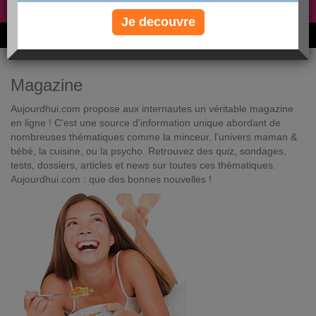
Non, je préfère le régime gratuit
»
Je decouvre
6M de personnes ont maigri et réappris à manger avec nous
Magazine
Aujourdhui.com propose aux internautes un véritable magazine
en ligne ! C'est une source d'information unique abordant de
nombreuses thématiques comme la minceur, l'univers maman &
bébé, la cuisine, ou la psycho. Retrouvez des quiz, sondages,
tests, dossiers, articles et news sur toutes ces thématiques.
Aujourdhui.com : que des bonnes nouvelles !