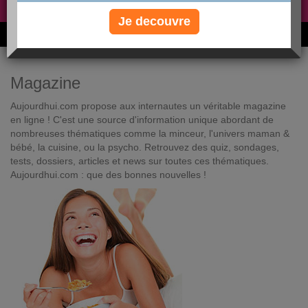
Non, je préfère le régime gratuit
»
Je decouvre
6M de personnes ont maigri et réappris à manger avec nous
Magazine
Aujourdhui.com propose aux internautes un véritable magazine
en ligne ! C'est une source d'information unique abordant de
nombreuses thématiques comme la minceur, l'univers maman &
bébé, la cuisine, ou la psycho. Retrouvez des quiz, sondages,
tests, dossiers, articles et news sur toutes ces thématiques.
Aujourdhui.com : que des bonnes nouvelles !