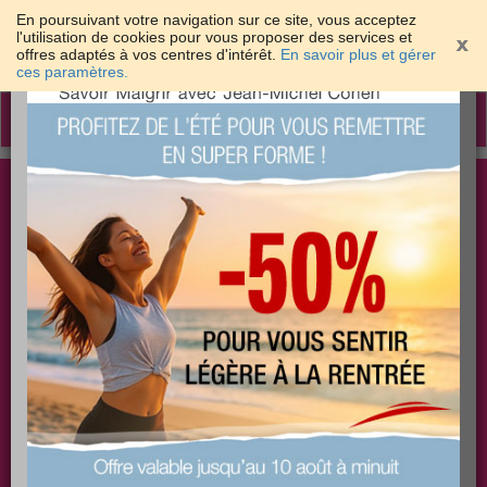
En poursuivant votre navigation sur ce site, vous acceptez
l'utilisation de cookies pour vous proposer des services et
offres adaptés à vos centres d'intérêt.
En savoir plus et gérer
×
ces paramètres.
Toggle
navigation
Togg
Les meilleures solutions pour maigrir et être bien
sear
dans sa peau
PLUS
PLUS
PLUS
EFFICACE
SANTÉ
COACHING