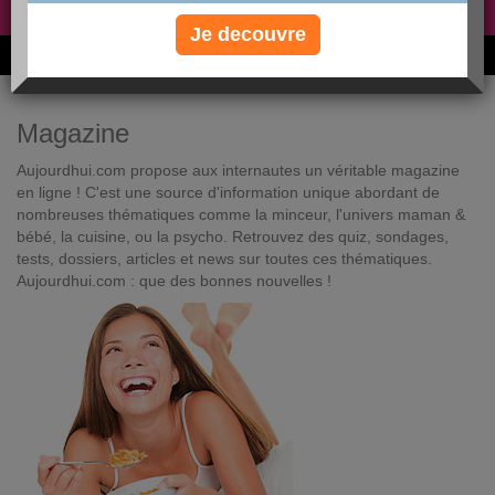
Non, je préfère le régime gratuit
»
Je decouvre
6M de personnes ont maigri et réappris à manger avec nous
Magazine
Aujourdhui.com propose aux internautes un véritable magazine
en ligne ! C'est une source d'information unique abordant de
nombreuses thématiques comme la minceur, l'univers maman &
bébé, la cuisine, ou la psycho. Retrouvez des quiz, sondages,
tests, dossiers, articles et news sur toutes ces thématiques.
Aujourdhui.com : que des bonnes nouvelles !