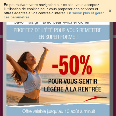
En poursuivant votre navigation sur ce site, vous acceptez
l'utilisation de cookies pour vous proposer des services et
offres adaptés à vos centres d'intérêt.
En savoir plus et gérer
×
ces paramètres.
Toggle
navigation
Togg
Les meilleures solutions pour maigrir et être bien
sear
dans sa peau
PLUS
PLUS
PLUS
EFFICACE
SANTÉ
COACHING