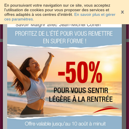
En poursuivant votre navigation sur ce site, vous acceptez
l'utilisation de cookies pour vous proposer des services et
offres adaptés à vos centres d'intérêt.
En savoir plus et gérer
×
ces paramètres.
Toggle
navigation
Togg
Les meilleures solutions pour maigrir et être bien
sear
dans sa peau
PLUS
PLUS
PLUS
EFFICACE
SANTÉ
COACHING