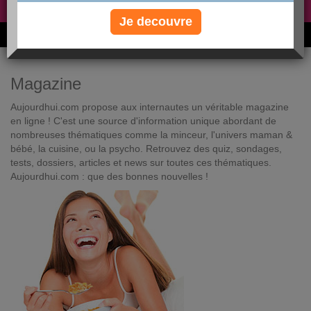
Non, je préfère le régime gratuit
»
Je decouvre
6M de personnes ont maigri et réappris à manger avec nous
Magazine
Aujourdhui.com propose aux internautes un véritable magazine
en ligne ! C'est une source d'information unique abordant de
nombreuses thématiques comme la minceur, l'univers maman &
bébé, la cuisine, ou la psycho. Retrouvez des quiz, sondages,
tests, dossiers, articles et news sur toutes ces thématiques.
Aujourdhui.com : que des bonnes nouvelles !