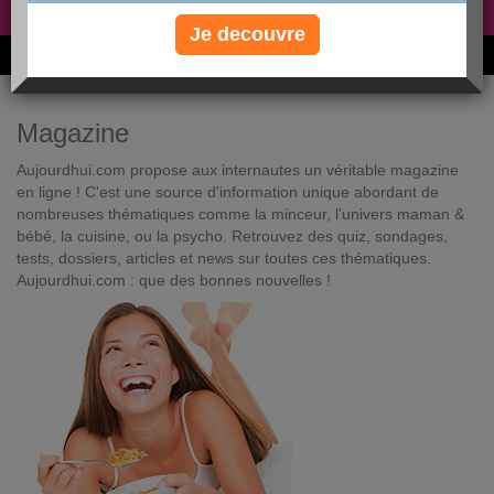
Non, je préfère le régime gratuit
»
Je decouvre
6M de personnes ont maigri et réappris à manger avec nous
Magazine
Aujourdhui.com propose aux internautes un véritable magazine
en ligne ! C'est une source d'information unique abordant de
nombreuses thématiques comme la minceur, l'univers maman &
bébé, la cuisine, ou la psycho. Retrouvez des quiz, sondages,
tests, dossiers, articles et news sur toutes ces thématiques.
Aujourdhui.com : que des bonnes nouvelles !