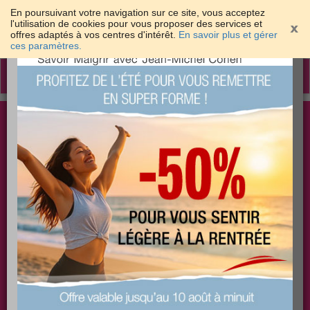
En poursuivant votre navigation sur ce site, vous acceptez
l'utilisation de cookies pour vous proposer des services et
offres adaptés à vos centres d'intérêt.
En savoir plus et gérer
×
ces paramètres.
Toggle
navigation
Togg
Les meilleures solutions pour maigrir et être bien
sear
dans sa peau
PLUS
PLUS
PLUS
EFFICACE
SANTÉ
COACHING