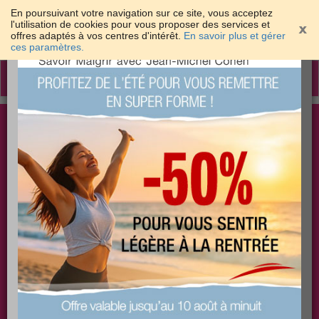
En poursuivant votre navigation sur ce site, vous acceptez
l'utilisation de cookies pour vous proposer des services et
offres adaptés à vos centres d'intérêt.
En savoir plus et gérer
×
ces paramètres.
Toggle
navigation
Togg
Les meilleures solutions pour maigrir et être bien
sear
dans sa peau
PLUS
PLUS
PLUS
EFFICACE
SANTÉ
COACHING