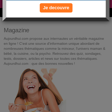
Non, je préfère le régime gratuit
»
Je decouvre
6M de personnes ont maigri et réappris à manger avec nous
Magazine
Aujourdhui.com propose aux internautes un véritable magazine
en ligne ! C'est une source d'information unique abordant de
nombreuses thématiques comme la minceur, l'univers maman &
bébé, la cuisine, ou la psycho. Retrouvez des quiz, sondages,
tests, dossiers, articles et news sur toutes ces thématiques.
Aujourdhui.com : que des bonnes nouvelles !