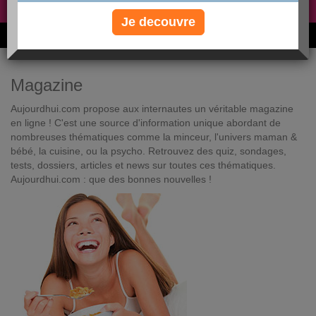
Non, je préfère le régime gratuit
»
Je decouvre
6M de personnes ont maigri et réappris à manger avec nous
Magazine
Aujourdhui.com propose aux internautes un véritable magazine
en ligne ! C'est une source d'information unique abordant de
nombreuses thématiques comme la minceur, l'univers maman &
bébé, la cuisine, ou la psycho. Retrouvez des quiz, sondages,
tests, dossiers, articles et news sur toutes ces thématiques.
Aujourdhui.com : que des bonnes nouvelles !