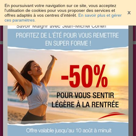
En poursuivant votre navigation sur ce site, vous acceptez
l'utilisation de cookies pour vous proposer des services et
offres adaptés à vos centres d'intérêt.
En savoir plus et gérer
×
ces paramètres.
Toggle
navigation
Togg
Les meilleures solutions pour maigrir et être bien
sear
dans sa peau
PLUS
PLUS
PLUS
EFFICACE
SANTÉ
COACHING