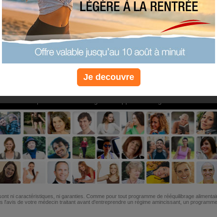
PLUS
PLUS
PLUS
EFFICACE
SANTÉ
COACHIN
Je decouvre
Non, je préfère le régime gratuit
»
6M de personnes ont maigri et réappris à manger avec nous
ont ni caractéristiques, ni garanties. Comme pour tout programme de rééquilibrage alimentai
l'avis de votre médecin traitant avant d'entreprendre un régime amincissant, un programme sp