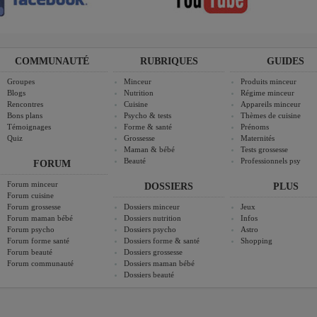
COMMUNAUTÉ
RUBRIQUES
GUIDES
Groupes
Minceur
Produits minceur
Blogs
Nutrition
Régime minceur
Rencontres
Cuisine
Appareils minceur
Bons plans
Psycho & tests
Thèmes de cuisine
Témoignages
Forme & santé
Prénoms
Quiz
Grossesse
Maternités
Maman & bébé
Tests grossesse
Beauté
Professionnels psy
FORUM
Forum minceur
DOSSIERS
PLUS
Forum cuisine
Forum grossesse
Dossiers minceur
Jeux
Forum maman bébé
Dossiers nutrition
Infos
Forum psycho
Dossiers psycho
Astro
Forum forme santé
Dossiers forme & santé
Shopping
Forum beauté
Dossiers grossesse
Forum communauté
Dossiers maman bébé
Dossiers beauté