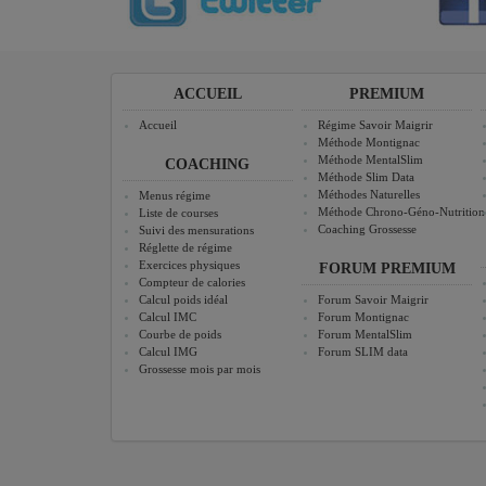
ACCUEIL
PREMIUM
Accueil
Régime Savoir Maigrir
Méthode Montignac
Méthode MentalSlim
COACHING
Méthode Slim Data
Méthodes Naturelles
Menus régime
Méthode Chrono-Géno-Nutrition
Liste de courses
Coaching Grossesse
Suivi des mensurations
Réglette de régime
Exercices physiques
FORUM PREMIUM
Compteur de calories
Calcul poids idéal
Forum Savoir Maigrir
Calcul IMC
Forum Montignac
Courbe de poids
Forum MentalSlim
Calcul IMG
Forum SLIM data
Grossesse mois par mois