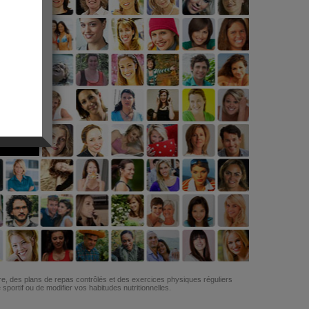
G
re, des plans de repas contrôlés et des exercices physiques réguliers
ortif ou de modifier vos habitudes nutritionnelles.