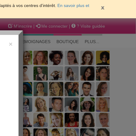
daptés à vos centres d'intérêt.
En savoir plus et
M'inscrire
|
Me connecter
|
? Visite guidée
EAUTE
TEMOIGNAGES
BOUTIQUE
PLUS...
×
 peau