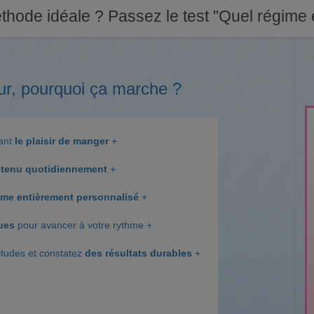
thode idéale ? Passez le test "Quel régime e
ur, pourquoi ça marche ?
dant
le plaisir de manger
+
tenu quotidiennement
+
me entièrement personnalisé
+
ques
pour avancer à votre rythme +
itudes et constatez
des résultats durables
+