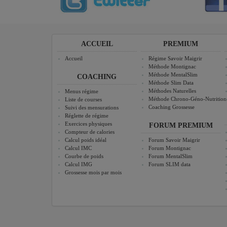
ACCUEIL
PREMIUM
Accueil
Régime Savoir Maigrir
Méthode Montignac
Méthode MentalSlim
COACHING
Méthode Slim Data
Méthodes Naturelles
Menus régime
Méthode Chrono-Géno-Nutrition
Liste de courses
Coaching Grossesse
Suivi des mensurations
Réglette de régime
Exercices physiques
FORUM PREMIUM
Compteur de calories
Calcul poids idéal
Forum Savoir Maigrir
Calcul IMC
Forum Montignac
Courbe de poids
Forum MentalSlim
Calcul IMG
Forum SLIM data
Grossesse mois par mois