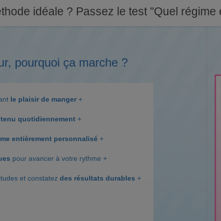
thode idéale ? Passez le test "Quel régime e
ur, pourquoi ça marche ?
dant
le plaisir de manger
+
tenu quotidiennement
+
me entièrement personnalisé
+
ques
pour avancer à votre rythme +
itudes et constatez
des résultats durables
+