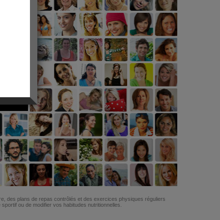
G
re, des plans de repas contrôlés et des exercices physiques réguliers
ortif ou de modifier vos habitudes nutritionnelles.