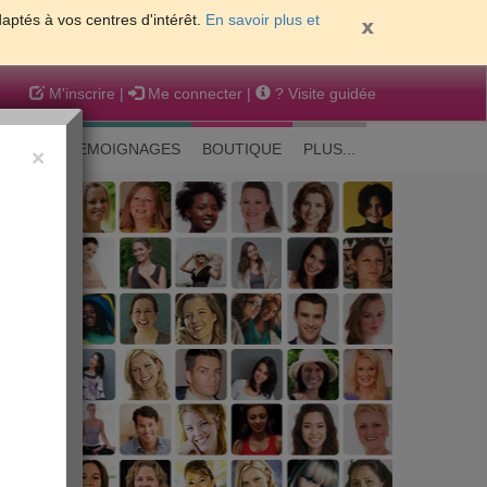
daptés à vos centres d'intérêt.
En savoir plus et
M'inscrire
|
Me connecter
|
? Visite guidée
EAUTE
TEMOIGNAGES
BOUTIQUE
PLUS...
×
 peau