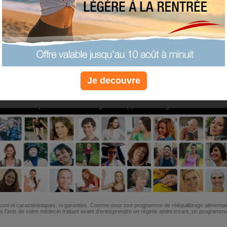
PLUS
PLUS
PLUS
EFFICACE
SANTÉ
COACHIN
Je decouvre
Non, je préfère le régime gratuit
»
6M de personnes ont maigri et réappris à manger avec nous
ont ni caractéristiques, ni garanties. Comme pour tout programme de rééquilibrage alimentai
l'avis de votre médecin traitant avant d'entreprendre un régime amincissant, un programme sp