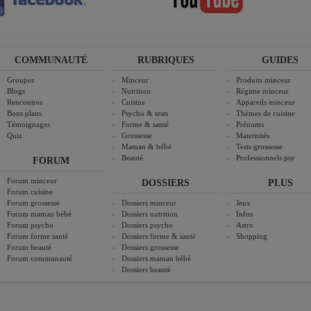
COMMUNAUTÉ
RUBRIQUES
GUIDES
Groupes
Minceur
Produits minceur
Blogs
Nutrition
Régime minceur
Rencontres
Cuisine
Appareils minceur
Bons plans
Psycho & tests
Thèmes de cuisine
Témoignages
Forme & santé
Prénoms
Quiz
Grossesse
Maternités
Maman & bébé
Tests grossesse
Beauté
Professionnels psy
FORUM
Forum minceur
DOSSIERS
PLUS
Forum cuisine
Forum grossesse
Dossiers minceur
Jeux
Forum maman bébé
Dossiers nutrition
Infos
Forum psycho
Dossiers psycho
Astro
Forum forme santé
Dossiers forme & santé
Shopping
Forum beauté
Dossiers grossesse
Forum communauté
Dossiers maman bébé
Dossiers beauté