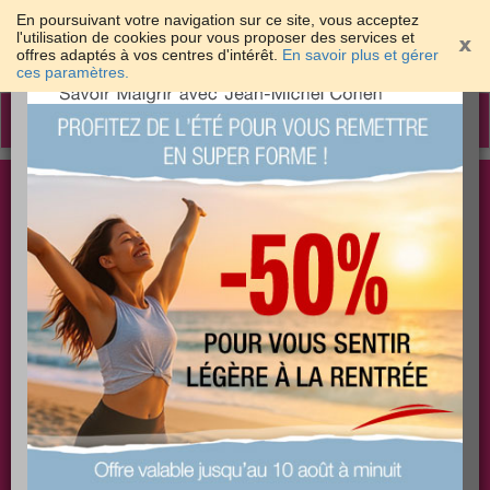
En poursuivant votre navigation sur ce site, vous acceptez
l'utilisation de cookies pour vous proposer des services et
offres adaptés à vos centres d'intérêt.
En savoir plus et gérer
×
ces paramètres.
Toggle
navigation
Togg
Les meilleures solutions pour maigrir et être bien
sear
dans sa peau
PLUS
PLUS
PLUS
EFFICACE
SANTÉ
COACHING