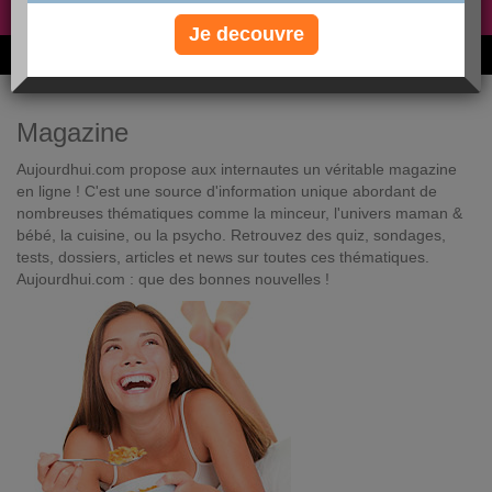
Non, je préfère le régime gratuit
»
Je decouvre
6M de personnes ont maigri et réappris à manger avec nous
Magazine
Aujourdhui.com propose aux internautes un véritable magazine
en ligne ! C'est une source d'information unique abordant de
nombreuses thématiques comme la minceur, l'univers maman &
bébé, la cuisine, ou la psycho. Retrouvez des quiz, sondages,
tests, dossiers, articles et news sur toutes ces thématiques.
Aujourdhui.com : que des bonnes nouvelles !