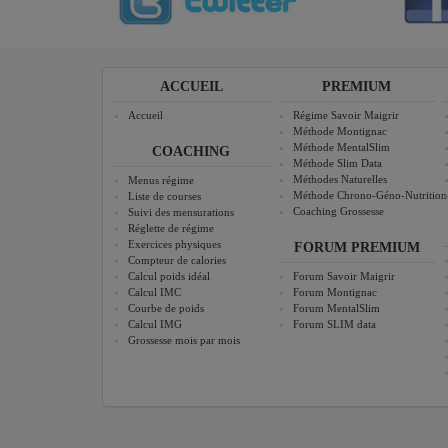
ACCUEIL
PREMIUM
Accueil
Régime Savoir Maigrir
Méthode Montignac
Méthode MentalSlim
COACHING
Méthode Slim Data
Méthodes Naturelles
Menus régime
Méthode Chrono-Géno-Nutrition
Liste de courses
Coaching Grossesse
Suivi des mensurations
Réglette de régime
Exercices physiques
FORUM PREMIUM
Compteur de calories
Calcul poids idéal
Forum Savoir Maigrir
Calcul IMC
Forum Montignac
Courbe de poids
Forum MentalSlim
Calcul IMG
Forum SLIM data
Grossesse mois par mois