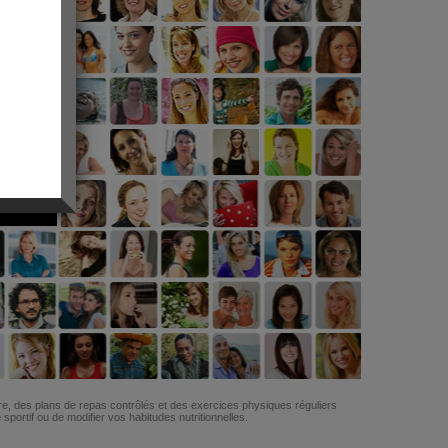
G
re, des plans de repas contrôlés et des exercices physiques réguliers
ortif ou de modifier vos habitudes nutritionnelles.