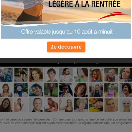
PLUS
PLUS
PLUS
EFFICACE
SANTÉ
COACHIN
Je decouvre
Non, je préfère le régime gratuit
»
6M de personnes ont maigri et réappris à manger avec nous
ont ni caractéristiques, ni garanties. Comme pour tout programme de rééquilibrage alimentai
l'avis de votre médecin traitant avant d'entreprendre un régime amincissant, un programme sp