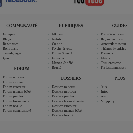
COMMUNAUTÉ
RUBRIQUES
GUIDES
Groupes
Minceur
Produits minceur
Blogs
Nutrition
Régime minceur
Rencontres
Cuisine
Appareils minceur
Bons plans
Psycho & tests
Thèmes de cuisine
Témoignages
Forme & santé
Prénoms
Quiz
Grossesse
Maternités
Maman & bébé
Tests grossesse
Beauté
Professionnels psy
FORUM
Forum minceur
DOSSIERS
PLUS
Forum cuisine
Forum grossesse
Dossiers minceur
Jeux
Forum maman bébé
Dossiers nutrition
Infos
Forum psycho
Dossiers psycho
Astro
Forum forme santé
Dossiers forme & santé
Shopping
Forum beauté
Dossiers grossesse
Forum communauté
Dossiers maman bébé
Dossiers beauté