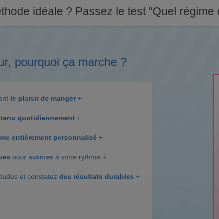
thode idéale ? Passez le test "Quel régime e
ur, pourquoi ça marche ?
dant
le plaisir de manger
+
tenu quotidiennement
+
me entièrement personnalisé
+
ques
pour avancer à votre rythme +
itudes et constatez
des résultats durables
+