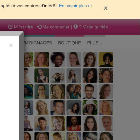
daptés à vos centres d'intérêt.
En savoir plus et
M'inscrire
|
Me connecter
|
? Visite guidée
EAUTE
TEMOIGNAGES
BOUTIQUE
PLUS...
×
 peau