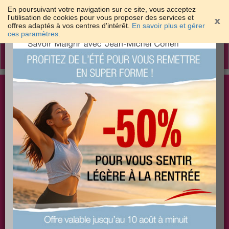
En poursuivant votre navigation sur ce site, vous acceptez
l'utilisation de cookies pour vous proposer des services et
offres adaptés à vos centres d'intérêt.
En savoir plus et gérer
×
ces paramètres.
Toggle
navigation
Togg
Les meilleures solutions pour maigrir et être bien
sear
dans sa peau
PLUS
PLUS
PLUS
EFFICACE
SANTÉ
COACHING