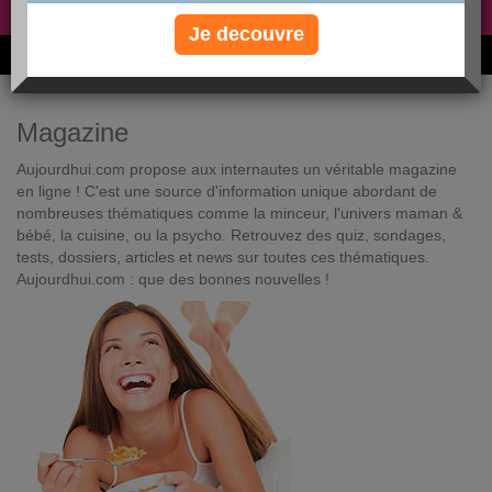
Non, je préfère le régime gratuit
»
Je decouvre
6M de personnes ont maigri et réappris à manger avec nous
Magazine
Aujourdhui.com propose aux internautes un véritable magazine
en ligne ! C'est une source d'information unique abordant de
nombreuses thématiques comme la minceur, l'univers maman &
bébé, la cuisine, ou la psycho. Retrouvez des quiz, sondages,
tests, dossiers, articles et news sur toutes ces thématiques.
Aujourdhui.com : que des bonnes nouvelles !