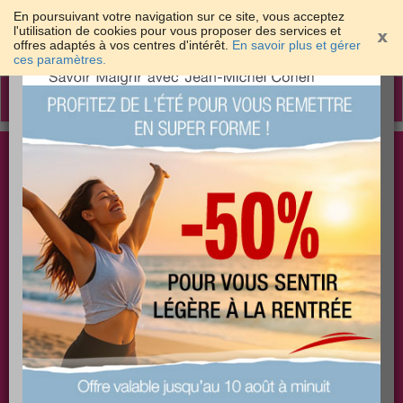
En poursuivant votre navigation sur ce site, vous acceptez
l'utilisation de cookies pour vous proposer des services et
offres adaptés à vos centres d'intérêt.
En savoir plus et gérer
×
ces paramètres.
Toggle
navigation
Togg
Les meilleures solutions pour maigrir et être bien
sear
dans sa peau
PLUS
PLUS
PLUS
EFFICACE
SANTÉ
COACHING