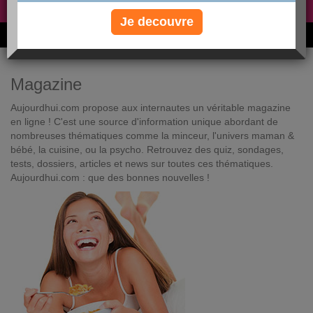
Non, je préfère le régime gratuit
»
Je decouvre
6M de personnes ont maigri et réappris à manger avec nous
Magazine
Aujourdhui.com propose aux internautes un véritable magazine
en ligne ! C'est une source d'information unique abordant de
nombreuses thématiques comme la minceur, l'univers maman &
bébé, la cuisine, ou la psycho. Retrouvez des quiz, sondages,
tests, dossiers, articles et news sur toutes ces thématiques.
Aujourdhui.com : que des bonnes nouvelles !