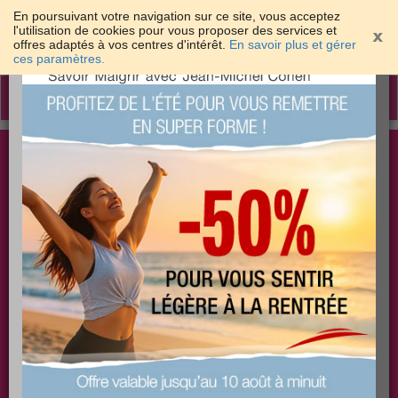
En poursuivant votre navigation sur ce site, vous acceptez
l'utilisation de cookies pour vous proposer des services et
offres adaptés à vos centres d'intérêt.
En savoir plus et gérer
×
ces paramètres.
Toggle
navigation
Togg
Les meilleures solutions pour maigrir et être bien
sear
dans sa peau
PLUS
PLUS
PLUS
EFFICACE
SANTÉ
COACHING