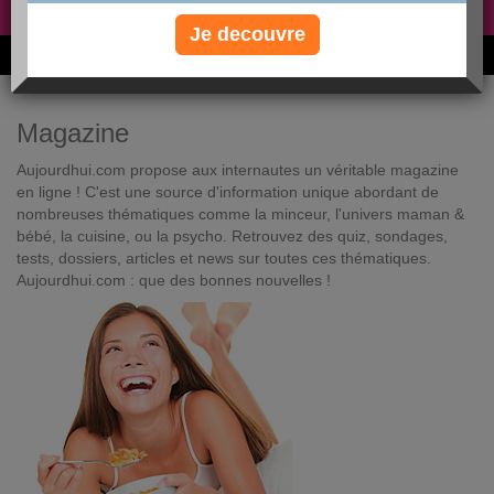
Non, je préfère le régime gratuit
»
Je decouvre
6M de personnes ont maigri et réappris à manger avec nous
Magazine
Aujourdhui.com propose aux internautes un véritable magazine
en ligne ! C'est une source d'information unique abordant de
nombreuses thématiques comme la minceur, l'univers maman &
bébé, la cuisine, ou la psycho. Retrouvez des quiz, sondages,
tests, dossiers, articles et news sur toutes ces thématiques.
Aujourdhui.com : que des bonnes nouvelles !