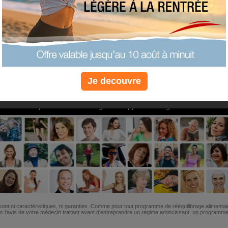
PLUS
PLUS
PLUS
EFFICACE
SANTÉ
COACHIN
Je decouvre
Non, je préfère le régime gratuit
»
6M de personnes ont maigri et réappris à manger avec nous
ont ni caractéristiques, ni garanties. Comme pour tout programme de rééquilibrage alimentai
l'avis de votre médecin traitant avant d'entreprendre un régime amincissant, un programme sp