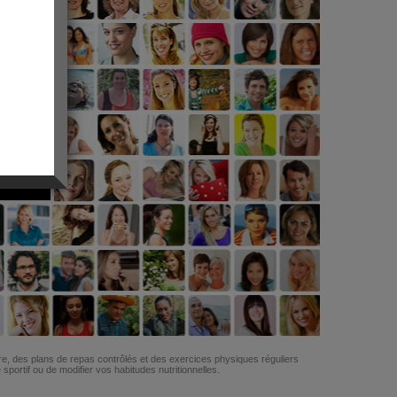
G
re, des plans de repas contrôlés et des exercices physiques réguliers
ortif ou de modifier vos habitudes nutritionnelles.