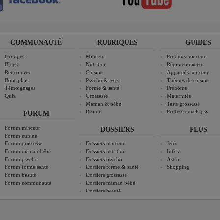
COMMUNAUTÉ
RUBRIQUES
GUIDES
Groupes
Minceur
Produits minceur
Blogs
Nutrition
Régime minceur
Rencontres
Cuisine
Appareils minceur
Bons plans
Psycho & tests
Thèmes de cuisine
Témoignages
Forme & santé
Prénoms
Quiz
Grossesse
Maternités
Maman & bébé
Tests grossesse
Beauté
Professionnels psy
FORUM
Forum minceur
DOSSIERS
PLUS
Forum cuisine
Forum grossesse
Dossiers minceur
Jeux
Forum maman bébé
Dossiers nutrition
Infos
Forum psycho
Dossiers psycho
Astro
Forum forme santé
Dossiers forme & santé
Shopping
Forum beauté
Dossiers grossesse
Forum communauté
Dossiers maman bébé
Dossiers beauté