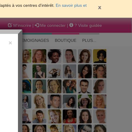
daptés à vos centres d'intérêt.
En savoir plus et
M'inscrire
|
Me connecter
|
? Visite guidée
EAUTE
TEMOIGNAGES
BOUTIQUE
PLUS...
×
 peau