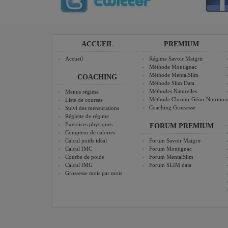
ACCUEIL
PREMIUM
Accueil
Régime Savoir Maigrir
Méthode Montignac
Méthode MentalSlim
COACHING
Méthode Slim Data
Méthodes Naturelles
Menus régime
Méthode Chrono-Géno-Nutrition
Liste de courses
Coaching Grossesse
Suivi des mensurations
Réglette de régime
Exercices physiques
FORUM PREMIUM
Compteur de calories
Calcul poids idéal
Forum Savoir Maigrir
Calcul IMC
Forum Montignac
Courbe de poids
Forum MentalSlim
Calcul IMG
Forum SLIM data
Grossesse mois par mois