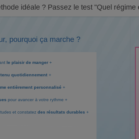
thode idéale ? Passez le test "Quel régime e
ur, pourquoi ça marche ?
dant
le plaisir de manger
+
tenu quotidiennement
+
me entièrement personnalisé
+
ques
pour avancer à votre rythme +
itudes et constatez
des résultats durables
+