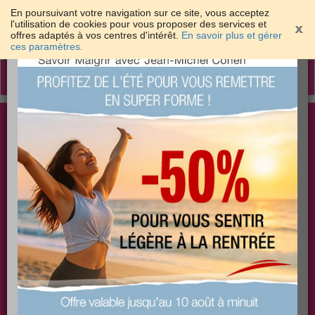
En poursuivant votre navigation sur ce site, vous acceptez
l'utilisation de cookies pour vous proposer des services et
offres adaptés à vos centres d'intérêt.
En savoir plus et gérer
×
ces paramètres.
Toggle
navigation
Togg
Les meilleures solutions pour maigrir et être bien
sear
dans sa peau
PLUS
PLUS
PLUS
EFFICACE
SANTÉ
COACHING