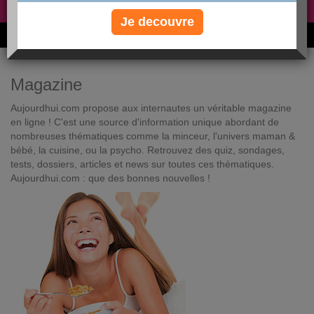
Non, je préfère le régime gratuit
»
Je decouvre
6M de personnes ont maigri et réappris à manger avec nous
Magazine
Aujourdhui.com propose aux internautes un véritable magazine
en ligne ! C'est une source d'information unique abordant de
nombreuses thématiques comme la minceur, l'univers maman &
bébé, la cuisine, ou la psycho. Retrouvez des quiz, sondages,
tests, dossiers, articles et news sur toutes ces thématiques.
Aujourdhui.com : que des bonnes nouvelles !