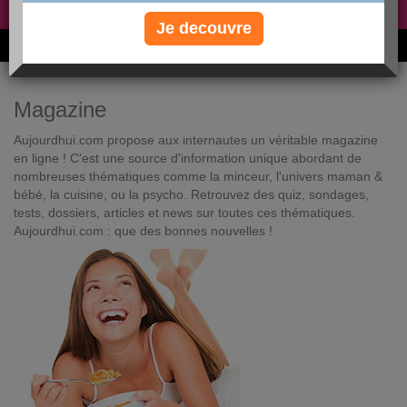
Non, je préfère le régime gratuit
»
Je decouvre
6M de personnes ont maigri et réappris à manger avec nous
Magazine
Aujourdhui.com propose aux internautes un véritable magazine
en ligne ! C'est une source d'information unique abordant de
nombreuses thématiques comme la minceur, l'univers maman &
bébé, la cuisine, ou la psycho. Retrouvez des quiz, sondages,
tests, dossiers, articles et news sur toutes ces thématiques.
Aujourdhui.com : que des bonnes nouvelles !