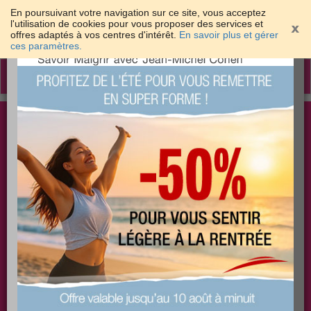
En poursuivant votre navigation sur ce site, vous acceptez
l'utilisation de cookies pour vous proposer des services et
offres adaptés à vos centres d'intérêt.
En savoir plus et gérer
×
ces paramètres.
Toggle
navigation
Togg
Les meilleures solutions pour maigrir et être bien
sear
dans sa peau
PLUS
PLUS
PLUS
EFFICACE
SANTÉ
COACHING