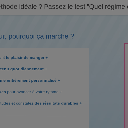
thode idéale ? Passez le test "Quel régime e
ur, pourquoi ça marche ?
dant
le plaisir de manger
+
tenu quotidiennement
+
me entièrement personnalisé
+
ques
pour avancer à votre rythme +
itudes et constatez
des résultats durables
+