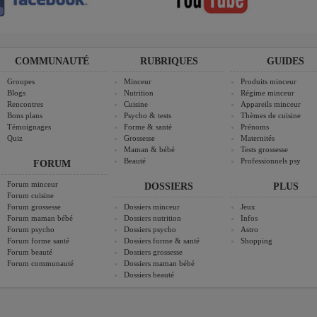
COMMUNAUTÉ
RUBRIQUES
GUIDES
Groupes
Minceur
Produits minceur
Blogs
Nutrition
Régime minceur
Rencontres
Cuisine
Appareils minceur
Bons plans
Psycho & tests
Thèmes de cuisine
Témoignages
Forme & santé
Prénoms
Quiz
Grossesse
Maternités
Maman & bébé
Tests grossesse
Beauté
Professionnels psy
FORUM
Forum minceur
DOSSIERS
PLUS
Forum cuisine
Forum grossesse
Dossiers minceur
Jeux
Forum maman bébé
Dossiers nutrition
Infos
Forum psycho
Dossiers psycho
Astro
Forum forme santé
Dossiers forme & santé
Shopping
Forum beauté
Dossiers grossesse
Forum communauté
Dossiers maman bébé
Dossiers beauté