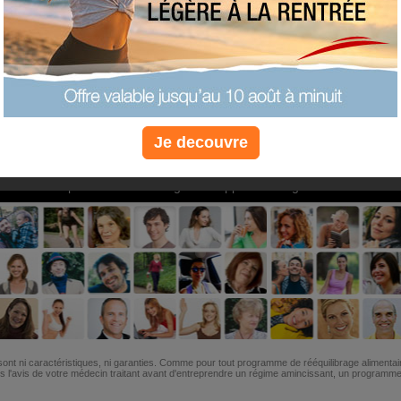
PLUS
PLUS
PLUS
EFFICACE
SANTÉ
COACHIN
Je decouvre
Non, je préfère le régime gratuit
»
6M de personnes ont maigri et réappris à manger avec nous
ont ni caractéristiques, ni garanties. Comme pour tout programme de rééquilibrage alimentai
l'avis de votre médecin traitant avant d'entreprendre un régime amincissant, un programme sp