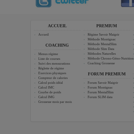
ACCUEIL
PREMIUM
Accueil
Régime Savoir Maigrir
Méthode Montignac
Méthode MentalSlim
COACHING
Méthode Slim Data
Méthodes Naturelles
Menus régime
Méthode Chrono-Géno-Nutrition
Liste de courses
Coaching Grossesse
Suivi des mensurations
Réglette de régime
Exercices physiques
FORUM PREMIUM
Compteur de calories
Calcul poids idéal
Forum Savoir Maigrir
Calcul IMC
Forum Montignac
Courbe de poids
Forum MentalSlim
Calcul IMG
Forum SLIM data
Grossesse mois par mois