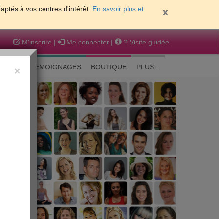
daptés à vos centres d'intérêt.
En savoir plus et
M'inscrire
|
Me connecter
|
? Visite guidée
EAUTE
TEMOIGNAGES
BOUTIQUE
PLUS...
×
 peau