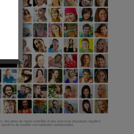
G
re, des plans de repas contrôlés et des exercices physiques réguliers
ortif ou de modifier vos habitudes nutritionnelles.