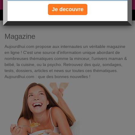
Non, je préfère le régime gratuit
»
Je decouvre
6M de personnes ont maigri et réappris à manger avec nous
Magazine
Aujourdhui.com propose aux internautes un véritable magazine
en ligne ! C'est une source d'information unique abordant de
nombreuses thématiques comme la minceur, l'univers maman &
bébé, la cuisine, ou la psycho. Retrouvez des quiz, sondages,
tests, dossiers, articles et news sur toutes ces thématiques.
Aujourdhui.com : que des bonnes nouvelles !