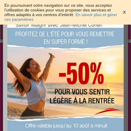
En poursuivant votre navigation sur ce site, vous acceptez
l'utilisation de cookies pour vous proposer des services et
offres adaptés à vos centres d'intérêt.
En savoir plus et gérer
×
ces paramètres.
Toggle
navigation
Togg
Les meilleures solutions pour maigrir et être bien
sear
dans sa peau
PLUS
PLUS
PLUS
EFFICACE
SANTÉ
COACHING