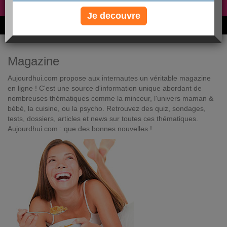
Non, je préfère le régime gratuit
»
Je decouvre
6M de personnes ont maigri et réappris à manger avec nous
Magazine
Aujourdhui.com propose aux internautes un véritable magazine
en ligne ! C'est une source d'information unique abordant de
nombreuses thématiques comme la minceur, l'univers maman &
bébé, la cuisine, ou la psycho. Retrouvez des quiz, sondages,
tests, dossiers, articles et news sur toutes ces thématiques.
Aujourdhui.com : que des bonnes nouvelles !