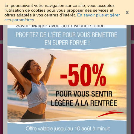
En poursuivant votre navigation sur ce site, vous acceptez
l'utilisation de cookies pour vous proposer des services et
offres adaptés à vos centres d'intérêt.
En savoir plus et gérer
×
ces paramètres.
Toggle
navigation
Togg
Les meilleures solutions pour maigrir et être bien
sear
dans sa peau
PLUS
PLUS
PLUS
EFFICACE
SANTÉ
COACHING