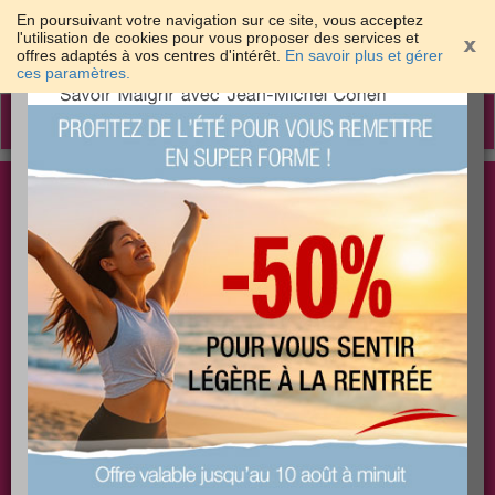
En poursuivant votre navigation sur ce site, vous acceptez
l'utilisation de cookies pour vous proposer des services et
offres adaptés à vos centres d'intérêt.
En savoir plus et gérer
×
ces paramètres.
Toggle
navigation
Togg
Les meilleures solutions pour maigrir et être bien
sear
dans sa peau
PLUS
PLUS
PLUS
EFFICACE
SANTÉ
COACHING