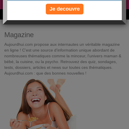
Non, je préfère le régime gratuit
»
Je decouvre
6M de personnes ont maigri et réappris à manger avec nous
Magazine
Aujourdhui.com propose aux internautes un véritable magazine
en ligne ! C'est une source d'information unique abordant de
nombreuses thématiques comme la minceur, l'univers maman &
bébé, la cuisine, ou la psycho. Retrouvez des quiz, sondages,
tests, dossiers, articles et news sur toutes ces thématiques.
Aujourdhui.com : que des bonnes nouvelles !