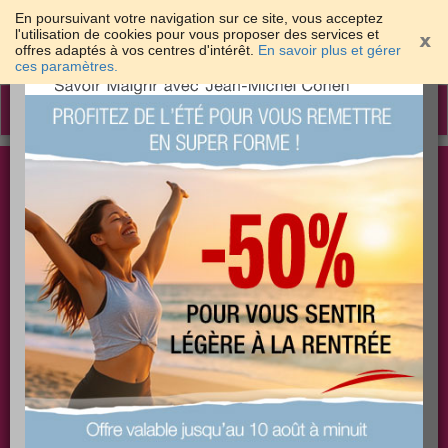
En poursuivant votre navigation sur ce site, vous acceptez
l'utilisation de cookies pour vous proposer des services et
offres adaptés à vos centres d'intérêt.
En savoir plus et gérer
×
ces paramètres.
Toggle
navigation
Togg
Les meilleures solutions pour maigrir et être bien
sear
dans sa peau
PLUS
PLUS
PLUS
EFFICACE
SANTÉ
COACHING