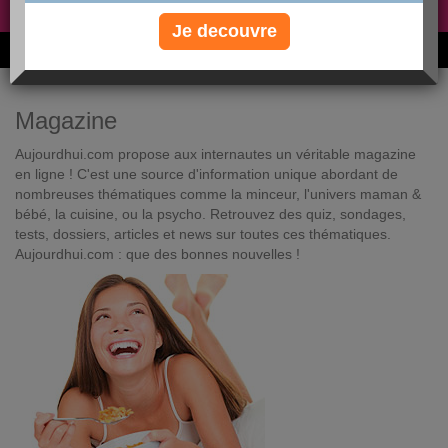
Non, je préfère le régime gratuit
»
Je decouvre
6M de personnes ont maigri et réappris à manger avec nous
Magazine
Aujourdhui.com propose aux internautes un véritable magazine
en ligne ! C'est une source d'information unique abordant de
nombreuses thématiques comme la minceur, l'univers maman &
bébé, la cuisine, ou la psycho. Retrouvez des quiz, sondages,
tests, dossiers, articles et news sur toutes ces thématiques.
Aujourdhui.com : que des bonnes nouvelles !