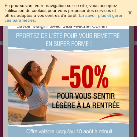
En poursuivant votre navigation sur ce site, vous acceptez
l'utilisation de cookies pour vous proposer des services et
offres adaptés à vos centres d'intérêt.
En savoir plus et gérer
×
ces paramètres.
Toggle
navigation
Togg
Les meilleures solutions pour maigrir et être bien
sear
dans sa peau
PLUS
PLUS
PLUS
EFFICACE
SANTÉ
COACHING