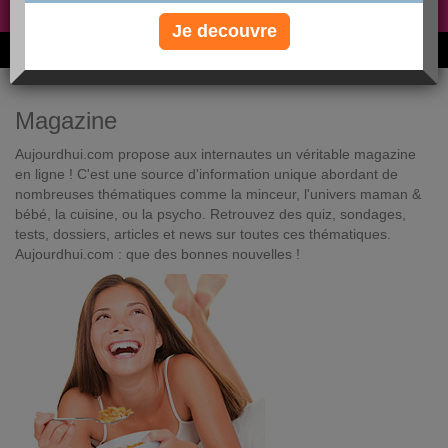
Non, je préfère le régime gratuit
»
Je decouvre
6M de personnes ont maigri et réappris à manger avec nous
Magazine
Aujourdhui.com propose aux internautes un véritable magazine
en ligne ! C'est une source d'information unique abordant de
nombreuses thématiques comme la minceur, l'univers maman &
bébé, la cuisine, ou la psycho. Retrouvez des quiz, sondages,
tests, dossiers, articles et news sur toutes ces thématiques.
Aujourdhui.com : que des bonnes nouvelles !