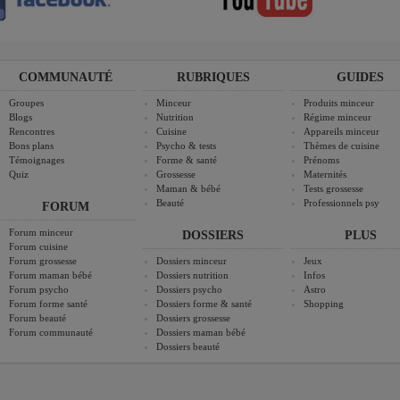
COMMUNAUTÉ
RUBRIQUES
GUIDES
Groupes
Minceur
Produits minceur
Blogs
Nutrition
Régime minceur
Rencontres
Cuisine
Appareils minceur
Bons plans
Psycho & tests
Thèmes de cuisine
Témoignages
Forme & santé
Prénoms
Quiz
Grossesse
Maternités
Maman & bébé
Tests grossesse
Beauté
Professionnels psy
FORUM
Forum minceur
DOSSIERS
PLUS
Forum cuisine
Forum grossesse
Dossiers minceur
Jeux
Forum maman bébé
Dossiers nutrition
Infos
Forum psycho
Dossiers psycho
Astro
Forum forme santé
Dossiers forme & santé
Shopping
Forum beauté
Dossiers grossesse
Forum communauté
Dossiers maman bébé
Dossiers beauté