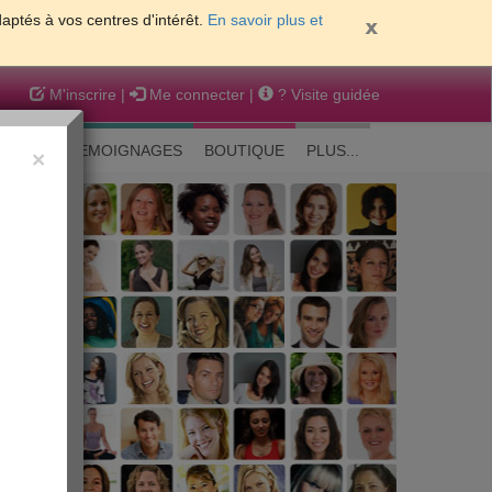
daptés à vos centres d'intérêt.
En savoir plus et
M'inscrire
|
Me connecter
|
? Visite guidée
EAUTE
TEMOIGNAGES
BOUTIQUE
PLUS...
×
 peau