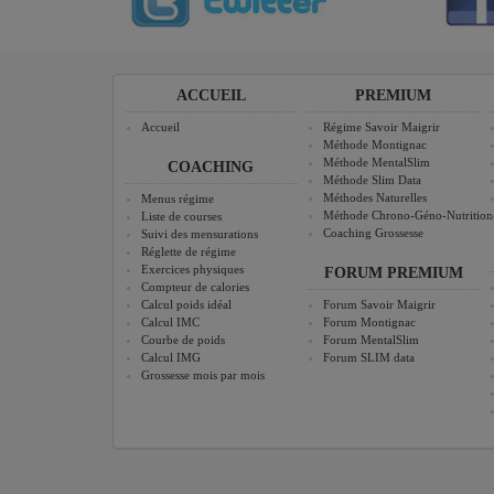
ACCUEIL
PREMIUM
Accueil
Régime Savoir Maigrir
Méthode Montignac
Méthode MentalSlim
COACHING
Méthode Slim Data
Méthodes Naturelles
Menus régime
Méthode Chrono-Géno-Nutrition
Liste de courses
Coaching Grossesse
Suivi des mensurations
Réglette de régime
Exercices physiques
FORUM PREMIUM
Compteur de calories
Calcul poids idéal
Forum Savoir Maigrir
Calcul IMC
Forum Montignac
Courbe de poids
Forum MentalSlim
Calcul IMG
Forum SLIM data
Grossesse mois par mois