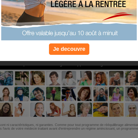
PLUS
PLUS
PLUS
EFFICACE
SANTÉ
COACHIN
Je decouvre
Non, je préfère le régime gratuit
»
6M de personnes ont maigri et réappris à manger avec nous
ont ni caractéristiques, ni garanties. Comme pour tout programme de rééquilibrage alimentai
l'avis de votre médecin traitant avant d'entreprendre un régime amincissant, un programme sp