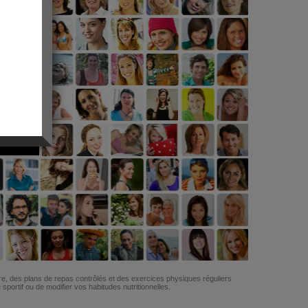
G
re, des plans de repas contrôlés et des exercices physiques réguliers
ortif ou de modifier vos habitudes nutritionnelles.