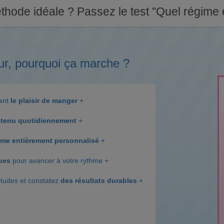
thode idéale ? Passez le test "Quel régime e
ur, pourquoi ça marche ?
dant
le plaisir de manger
+
tenu quotidiennement
+
me entièrement personnalisé
+
ques
pour avancer à votre rythme +
itudes et constatez
des résultats durables
+