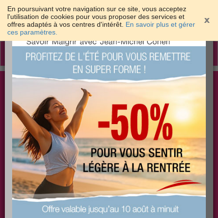
En poursuivant votre navigation sur ce site, vous acceptez
l'utilisation de cookies pour vous proposer des services et
offres adaptés à vos centres d'intérêt.
En savoir plus et gérer
×
ces paramètres.
Toggle
navigation
Togg
Les meilleures solutions pour maigrir et être bien
sear
dans sa peau
PLUS
PLUS
PLUS
EFFICACE
SANTÉ
COACHING