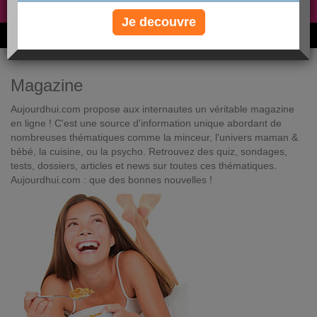
Non, je préfère le régime gratuit
»
Je decouvre
6M de personnes ont maigri et réappris à manger avec nous
Magazine
Aujourdhui.com propose aux internautes un véritable magazine
en ligne ! C'est une source d'information unique abordant de
nombreuses thématiques comme la minceur, l'univers maman &
bébé, la cuisine, ou la psycho. Retrouvez des quiz, sondages,
tests, dossiers, articles et news sur toutes ces thématiques.
Aujourdhui.com : que des bonnes nouvelles !