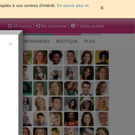
daptés à vos centres d'intérêt.
En savoir plus et
M'inscrire
|
Me connecter
|
? Visite guidée
EAUTE
TEMOIGNAGES
BOUTIQUE
PLUS...
×
 peau