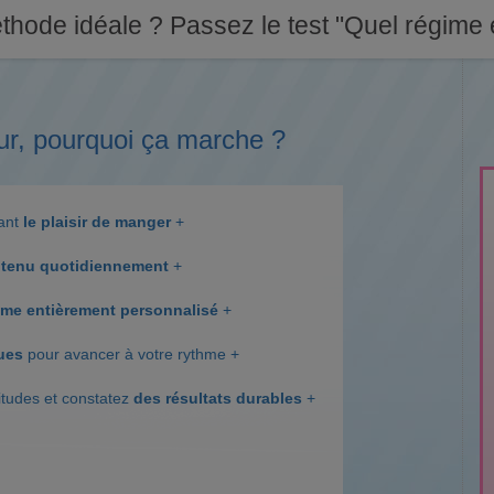
thode idéale ? Passez le test "Quel régime e
ur, pourquoi ça marche ?
dant
le plaisir de manger
+
tenu quotidiennement
+
me entièrement personnalisé
+
ques
pour avancer à votre rythme +
itudes et constatez
des résultats durables
+