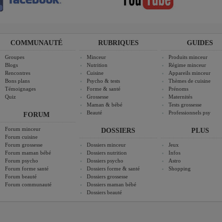
COMMUNAUTÉ
RUBRIQUES
GUIDES
Groupes
Minceur
Produits minceur
Blogs
Nutrition
Régime minceur
Rencontres
Cuisine
Appareils minceur
Bons plans
Psycho & tests
Thèmes de cuisine
Témoignages
Forme & santé
Prénoms
Quiz
Grossesse
Maternités
Maman & bébé
Tests grossesse
Beauté
Professionnels psy
FORUM
Forum minceur
DOSSIERS
PLUS
Forum cuisine
Forum grossesse
Dossiers minceur
Jeux
Forum maman bébé
Dossiers nutrition
Infos
Forum psycho
Dossiers psycho
Astro
Forum forme santé
Dossiers forme & santé
Shopping
Forum beauté
Dossiers grossesse
Forum communauté
Dossiers maman bébé
Dossiers beauté