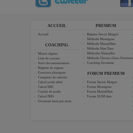
ACCUEIL
PREMIUM
Accueil
Régime Savoir Maigrir
Méthode Montignac
Méthode MentalSlim
COACHING
Méthode Slim Data
Méthodes Naturelles
Menus régime
Méthode Chrono-Géno-Nutrition
Liste de courses
Coaching Grossesse
Suivi des mensurations
Réglette de régime
Exercices physiques
FORUM PREMIUM
Compteur de calories
Calcul poids idéal
Forum Savoir Maigrir
Calcul IMC
Forum Montignac
Courbe de poids
Forum MentalSlim
Calcul IMG
Forum SLIM data
Grossesse mois par mois