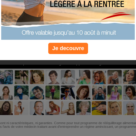
PLUS
PLUS
PLUS
EFFICACE
SANTÉ
COACHIN
Je decouvre
Non, je préfère le régime gratuit
»
6M de personnes ont maigri et réappris à manger avec nous
ont ni caractéristiques, ni garanties. Comme pour tout programme de rééquilibrage alimentai
l'avis de votre médecin traitant avant d'entreprendre un régime amincissant, un programme sp