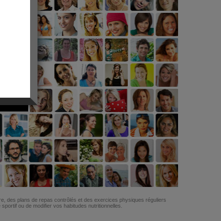
G
re, des plans de repas contrôlés et des exercices physiques réguliers
ortif ou de modifier vos habitudes nutritionnelles.