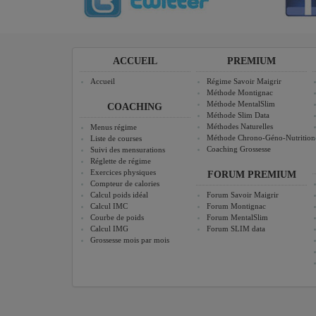
ACCUEIL
PREMIUM
Accueil
Régime Savoir Maigrir
Méthode Montignac
Méthode MentalSlim
COACHING
Méthode Slim Data
Méthodes Naturelles
Menus régime
Méthode Chrono-Géno-Nutrition
Liste de courses
Coaching Grossesse
Suivi des mensurations
Réglette de régime
Exercices physiques
FORUM PREMIUM
Compteur de calories
Calcul poids idéal
Forum Savoir Maigrir
Calcul IMC
Forum Montignac
Courbe de poids
Forum MentalSlim
Calcul IMG
Forum SLIM data
Grossesse mois par mois