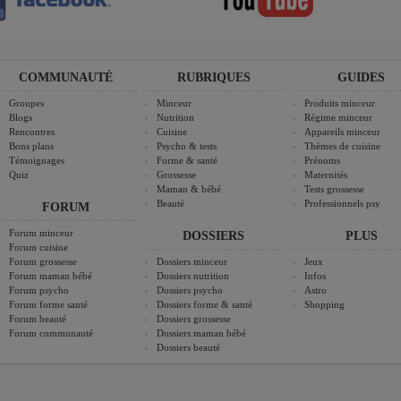
COMMUNAUTÉ
RUBRIQUES
GUIDES
Groupes
Minceur
Produits minceur
Blogs
Nutrition
Régime minceur
Rencontres
Cuisine
Appareils minceur
Bons plans
Psycho & tests
Thèmes de cuisine
Témoignages
Forme & santé
Prénoms
Quiz
Grossesse
Maternités
Maman & bébé
Tests grossesse
Beauté
Professionnels psy
FORUM
Forum minceur
DOSSIERS
PLUS
Forum cuisine
Forum grossesse
Dossiers minceur
Jeux
Forum maman bébé
Dossiers nutrition
Infos
Forum psycho
Dossiers psycho
Astro
Forum forme santé
Dossiers forme & santé
Shopping
Forum beauté
Dossiers grossesse
Forum communauté
Dossiers maman bébé
Dossiers beauté