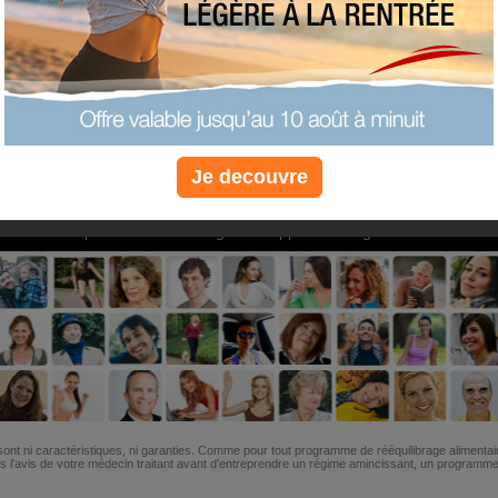
PLUS
PLUS
PLUS
EFFICACE
SANTÉ
COACHIN
Je decouvre
Non, je préfère le régime gratuit
»
6M de personnes ont maigri et réappris à manger avec nous
ont ni caractéristiques, ni garanties. Comme pour tout programme de rééquilibrage alimentai
l'avis de votre médecin traitant avant d'entreprendre un régime amincissant, un programme sp