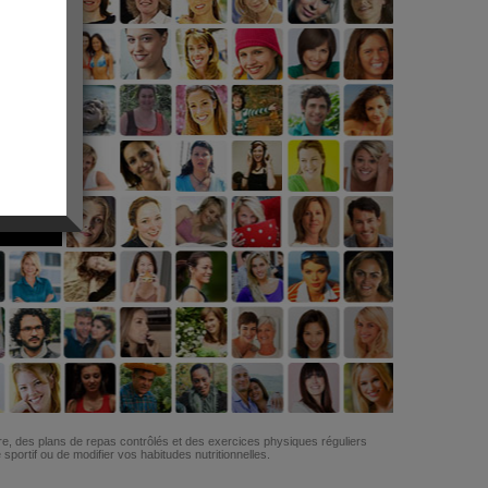
G
re, des plans de repas contrôlés et des exercices physiques réguliers
ortif ou de modifier vos habitudes nutritionnelles.