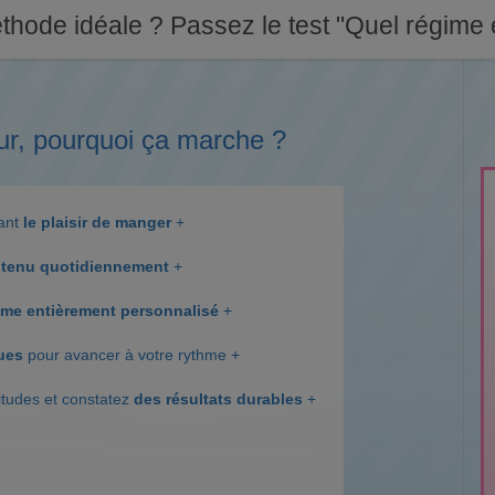
thode idéale ? Passez le test "Quel régime e
ur, pourquoi ça marche ?
dant
le plaisir de manger
+
tenu quotidiennement
+
me entièrement personnalisé
+
ques
pour avancer à votre rythme +
itudes et constatez
des résultats durables
+