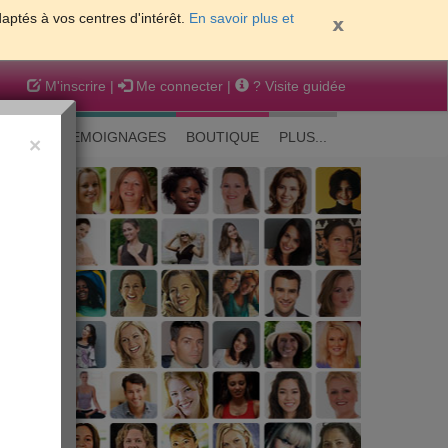
daptés à vos centres d'intérêt.
En savoir plus et
M'inscrire
|
Me connecter
|
? Visite guidée
EAUTE
TEMOIGNAGES
BOUTIQUE
PLUS...
×
 peau