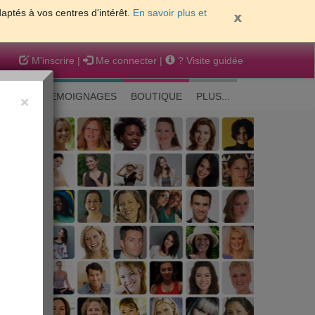
daptés à vos centres d'intérêt.
En savoir plus et
M'inscrire
|
Me connecter
|
? Visite guidée
EAUTE
TEMOIGNAGES
BOUTIQUE
PLUS...
×
 peau