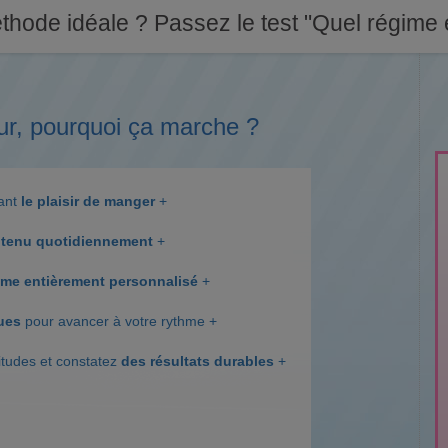
thode idéale ? Passez le test "Quel régime e
ur, pourquoi ça marche ?
dant
le plaisir de manger
+
tenu quotidiennement
+
me entièrement personnalisé
+
ques
pour avancer à votre rythme +
itudes et constatez
des résultats durables
+