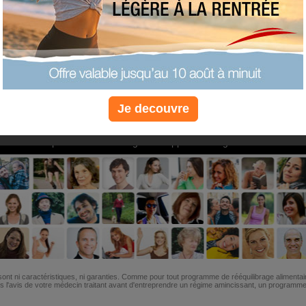
PLUS
PLUS
PLUS
EFFICACE
SANTÉ
COACHIN
Je decouvre
Non, je préfère le régime gratuit
»
6M de personnes ont maigri et réappris à manger avec nous
ont ni caractéristiques, ni garanties. Comme pour tout programme de rééquilibrage alimentai
l'avis de votre médecin traitant avant d'entreprendre un régime amincissant, un programme sp