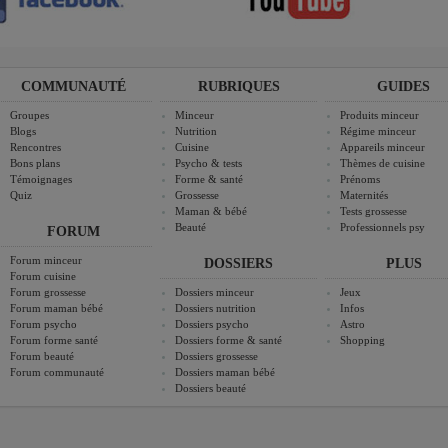
COMMUNAUTÉ
RUBRIQUES
GUIDES
Groupes
Minceur
Produits minceur
Blogs
Nutrition
Régime minceur
Rencontres
Cuisine
Appareils minceur
Bons plans
Psycho & tests
Thèmes de cuisine
Témoignages
Forme & santé
Prénoms
Quiz
Grossesse
Maternités
Maman & bébé
Tests grossesse
Beauté
Professionnels psy
FORUM
Forum minceur
DOSSIERS
PLUS
Forum cuisine
Forum grossesse
Dossiers minceur
Jeux
Forum maman bébé
Dossiers nutrition
Infos
Forum psycho
Dossiers psycho
Astro
Forum forme santé
Dossiers forme & santé
Shopping
Forum beauté
Dossiers grossesse
Forum communauté
Dossiers maman bébé
Dossiers beauté