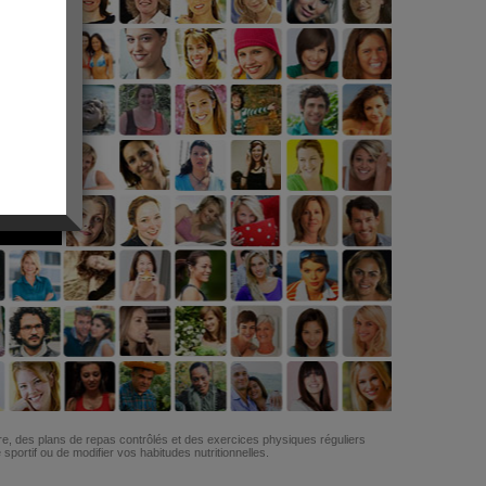
G
re, des plans de repas contrôlés et des exercices physiques réguliers
ortif ou de modifier vos habitudes nutritionnelles.