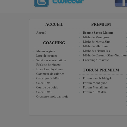
ACCUEIL
PREMIUM
Accueil
Régime Savoir Maigrir
Méthode Montignac
Méthode MentalSlim
COACHING
Méthode Slim Data
Méthodes Naturelles
Menus régime
Méthode Chrono-Géno-Nutrition
Liste de courses
Coaching Grossesse
Suivi des mensurations
Réglette de régime
Exercices physiques
FORUM PREMIUM
Compteur de calories
Calcul poids idéal
Forum Savoir Maigrir
Calcul IMC
Forum Montignac
Courbe de poids
Forum MentalSlim
Calcul IMG
Forum SLIM data
Grossesse mois par mois