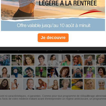
PLUS
PLUS
PLUS
EFFICACE
SANTÉ
COACHIN
Je decouvre
Non, je préfère le régime gratuit
»
6M de personnes ont maigri et réappris à manger avec nous
ont ni caractéristiques, ni garanties. Comme pour tout programme de rééquilibrage alimentai
l'avis de votre médecin traitant avant d'entreprendre un régime amincissant, un programme sp