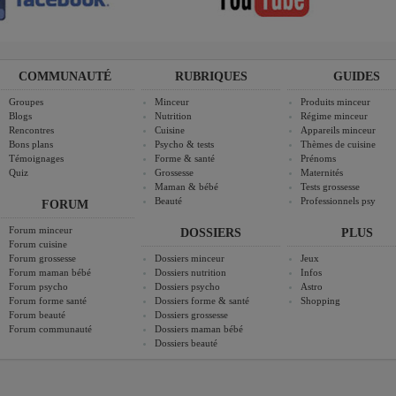
COMMUNAUTÉ
RUBRIQUES
GUIDES
Groupes
Minceur
Produits minceur
Blogs
Nutrition
Régime minceur
Rencontres
Cuisine
Appareils minceur
Bons plans
Psycho & tests
Thèmes de cuisine
Témoignages
Forme & santé
Prénoms
Quiz
Grossesse
Maternités
Maman & bébé
Tests grossesse
Beauté
Professionnels psy
FORUM
Forum minceur
DOSSIERS
PLUS
Forum cuisine
Forum grossesse
Dossiers minceur
Jeux
Forum maman bébé
Dossiers nutrition
Infos
Forum psycho
Dossiers psycho
Astro
Forum forme santé
Dossiers forme & santé
Shopping
Forum beauté
Dossiers grossesse
Forum communauté
Dossiers maman bébé
Dossiers beauté