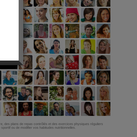
G
re, des plans de repas contrôlés et des exercices physiques réguliers
ortif ou de modifier vos habitudes nutritionnelles.