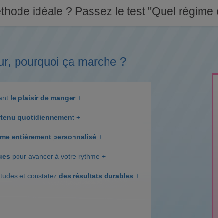
thode idéale ? Passez le test "Quel régime e
ur, pourquoi ça marche ?
dant
le plaisir de manger
+
tenu quotidiennement
+
me entièrement personnalisé
+
ques
pour avancer à votre rythme +
itudes et constatez
des résultats durables
+