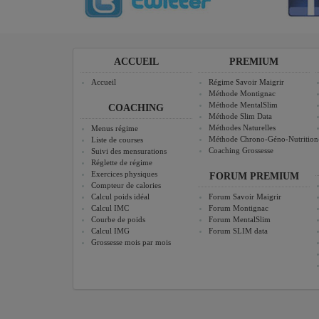
ACCUEIL
PREMIUM
Accueil
Régime Savoir Maigrir
Méthode Montignac
Méthode MentalSlim
COACHING
Méthode Slim Data
Méthodes Naturelles
Menus régime
Méthode Chrono-Géno-Nutrition
Liste de courses
Coaching Grossesse
Suivi des mensurations
Réglette de régime
Exercices physiques
FORUM PREMIUM
Compteur de calories
Calcul poids idéal
Forum Savoir Maigrir
Calcul IMC
Forum Montignac
Courbe de poids
Forum MentalSlim
Calcul IMG
Forum SLIM data
Grossesse mois par mois