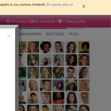
daptés à vos centres d'intérêt.
En savoir plus et
M'inscrire
|
Me connecter
|
? Visite guidée
EAUTE
TEMOIGNAGES
BOUTIQUE
PLUS...
×
 peau