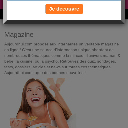
Non, je préfère le régime gratuit
»
Je decouvre
6M de personnes ont maigri et réappris à manger avec nous
Magazine
Aujourdhui.com propose aux internautes un véritable magazine
en ligne ! C'est une source d'information unique abordant de
nombreuses thématiques comme la minceur, l'univers maman &
bébé, la cuisine, ou la psycho. Retrouvez des quiz, sondages,
tests, dossiers, articles et news sur toutes ces thématiques.
Aujourdhui.com : que des bonnes nouvelles !