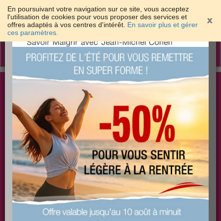
En poursuivant votre navigation sur ce site, vous acceptez
l'utilisation de cookies pour vous proposer des services et
offres adaptés à vos centres d'intérêt.
En savoir plus et gérer
×
ces paramètres.
Toggle
navigation
Togg
Les meilleures solutions pour maigrir et être bien
sear
dans sa peau
PLUS
PLUS
PLUS
EFFICACE
SANTÉ
COACHING