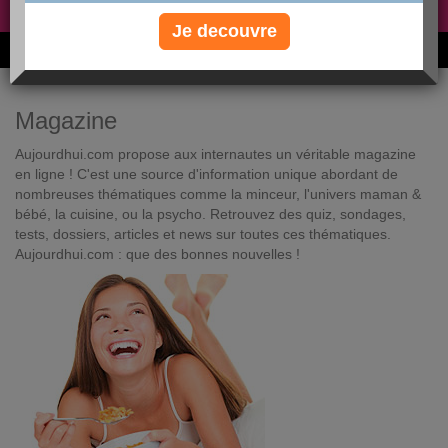
Non, je préfère le régime gratuit
»
Je decouvre
6M de personnes ont maigri et réappris à manger avec nous
Magazine
Aujourdhui.com propose aux internautes un véritable magazine
en ligne ! C'est une source d'information unique abordant de
nombreuses thématiques comme la minceur, l'univers maman &
bébé, la cuisine, ou la psycho. Retrouvez des quiz, sondages,
tests, dossiers, articles et news sur toutes ces thématiques.
Aujourdhui.com : que des bonnes nouvelles !