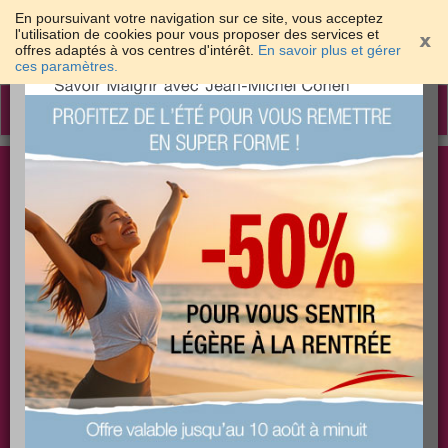
En poursuivant votre navigation sur ce site, vous acceptez
l'utilisation de cookies pour vous proposer des services et
offres adaptés à vos centres d'intérêt.
En savoir plus et gérer
×
ces paramètres.
Toggle
navigation
Togg
Les meilleures solutions pour maigrir et être bien
sear
dans sa peau
PLUS
PLUS
PLUS
EFFICACE
SANTÉ
COACHING