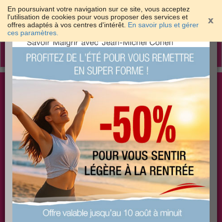
En poursuivant votre navigation sur ce site, vous acceptez
l'utilisation de cookies pour vous proposer des services et
offres adaptés à vos centres d'intérêt.
En savoir plus et gérer
×
ces paramètres.
Toggle
navigation
Togg
Les meilleures solutions pour maigrir et être bien
sear
dans sa peau
PLUS
PLUS
PLUS
EFFICACE
SANTÉ
COACHING