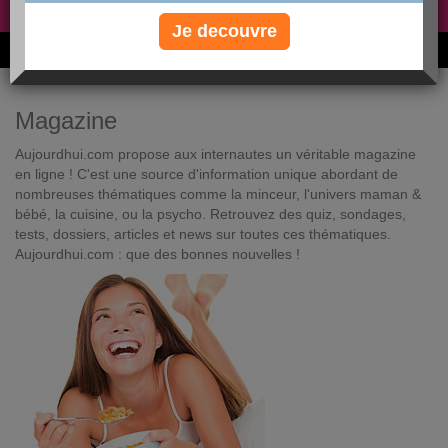
Non, je préfère le régime gratuit
»
Je decouvre
6M de personnes ont maigri et réappris à manger avec nous
Magazine
Aujourdhui.com propose aux internautes un véritable magazine
en ligne ! C'est une source d'information unique abordant de
nombreuses thématiques comme la minceur, l'univers maman &
bébé, la cuisine, ou la psycho. Retrouvez des quiz, sondages,
tests, dossiers, articles et news sur toutes ces thématiques.
Aujourdhui.com : que des bonnes nouvelles !