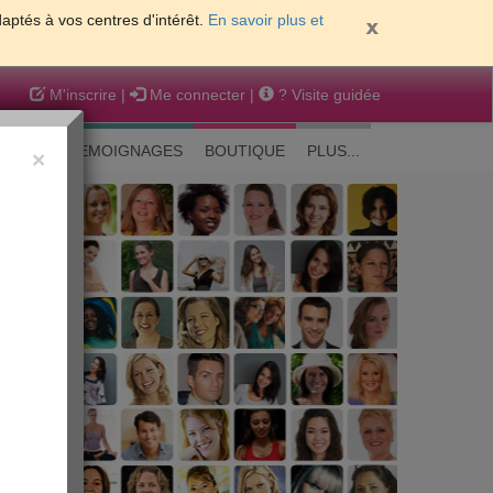
daptés à vos centres d'intérêt.
En savoir plus et
M'inscrire
|
Me connecter
|
? Visite guidée
EAUTE
TEMOIGNAGES
BOUTIQUE
PLUS...
×
 peau