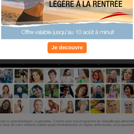
PLUS
PLUS
PLUS
EFFICACE
SANTÉ
COACHIN
Je decouvre
Non, je préfère le régime gratuit
»
6M de personnes ont maigri et réappris à manger avec nous
ont ni caractéristiques, ni garanties. Comme pour tout programme de rééquilibrage alimentai
l'avis de votre médecin traitant avant d'entreprendre un régime amincissant, un programme sp