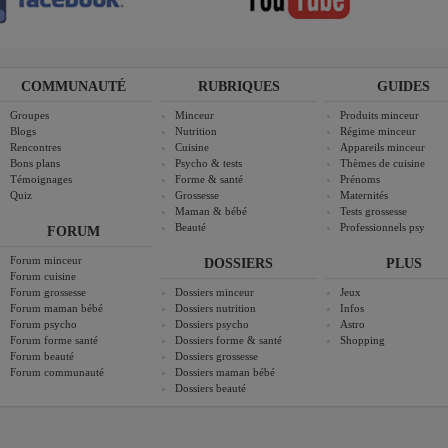
COMMUNAUTÉ
RUBRIQUES
GUIDES
Groupes
Minceur
Produits minceur
Blogs
Nutrition
Régime minceur
Rencontres
Cuisine
Appareils minceur
Bons plans
Psycho & tests
Thèmes de cuisine
Témoignages
Forme & santé
Prénoms
Quiz
Grossesse
Maternités
Maman & bébé
Tests grossesse
Beauté
Professionnels psy
FORUM
Forum minceur
DOSSIERS
PLUS
Forum cuisine
Forum grossesse
Dossiers minceur
Jeux
Forum maman bébé
Dossiers nutrition
Infos
Forum psycho
Dossiers psycho
Astro
Forum forme santé
Dossiers forme & santé
Shopping
Forum beauté
Dossiers grossesse
Forum communauté
Dossiers maman bébé
Dossiers beauté