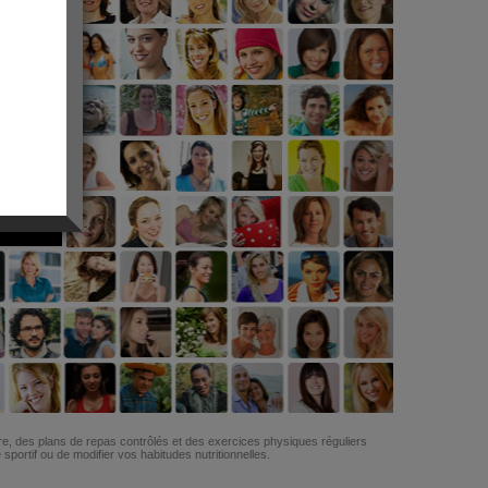
G
re, des plans de repas contrôlés et des exercices physiques réguliers
ortif ou de modifier vos habitudes nutritionnelles.