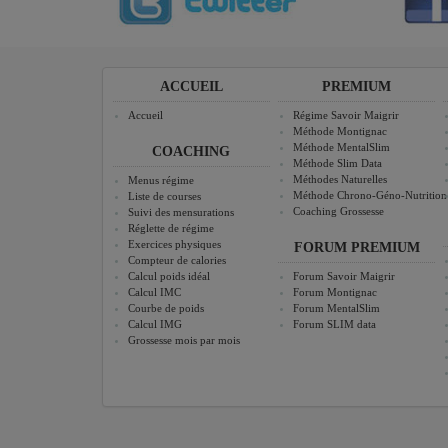
ACCUEIL
PREMIUM
Accueil
Régime Savoir Maigrir
Méthode Montignac
Méthode MentalSlim
COACHING
Méthode Slim Data
Méthodes Naturelles
Menus régime
Méthode Chrono-Géno-Nutrition
Liste de courses
Coaching Grossesse
Suivi des mensurations
Réglette de régime
Exercices physiques
FORUM PREMIUM
Compteur de calories
Calcul poids idéal
Forum Savoir Maigrir
Calcul IMC
Forum Montignac
Courbe de poids
Forum MentalSlim
Calcul IMG
Forum SLIM data
Grossesse mois par mois