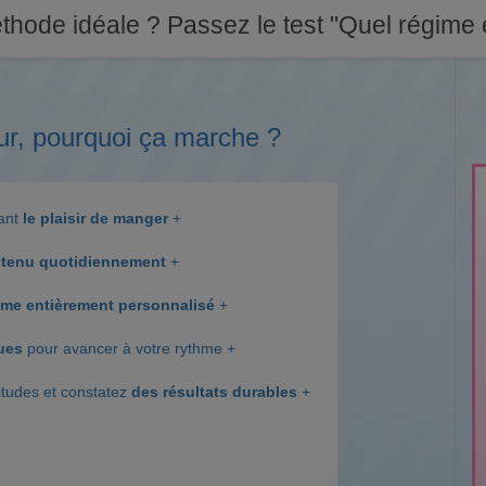
thode idéale ? Passez le test "Quel régime e
ur, pourquoi ça marche ?
dant
le plaisir de manger
+
tenu quotidiennement
+
me entièrement personnalisé
+
ques
pour avancer à votre rythme +
itudes et constatez
des résultats durables
+