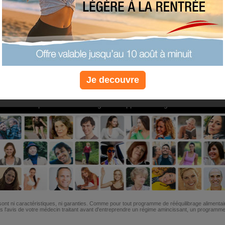
PLUS
PLUS
PLUS
EFFICACE
SANTÉ
COACHIN
Je decouvre
Non, je préfère le régime gratuit
»
6M de personnes ont maigri et réappris à manger avec nous
ont ni caractéristiques, ni garanties. Comme pour tout programme de rééquilibrage alimentai
l'avis de votre médecin traitant avant d'entreprendre un régime amincissant, un programme sp