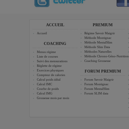
ACCUEIL
PREMIUM
Accueil
Régime Savoir Maigrir
Méthode Montignac
Méthode MentalSlim
COACHING
Méthode Slim Data
Méthodes Naturelles
Menus régime
Méthode Chrono-Géno-Nutrition
Liste de courses
Coaching Grossesse
Suivi des mensurations
Réglette de régime
Exercices physiques
FORUM PREMIUM
Compteur de calories
Calcul poids idéal
Forum Savoir Maigrir
Calcul IMC
Forum Montignac
Courbe de poids
Forum MentalSlim
Calcul IMG
Forum SLIM data
Grossesse mois par mois