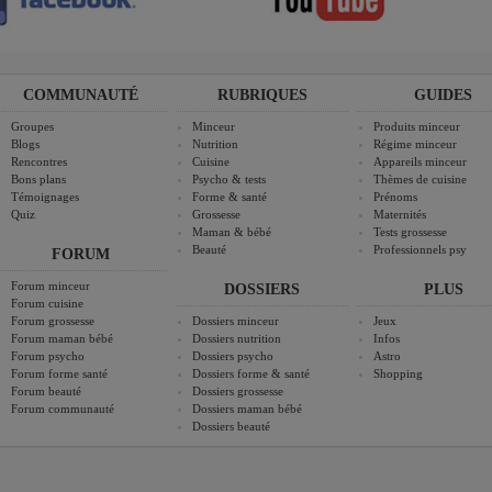
COMMUNAUTÉ
RUBRIQUES
GUIDES
Groupes
Minceur
Produits minceur
Blogs
Nutrition
Régime minceur
Rencontres
Cuisine
Appareils minceur
Bons plans
Psycho & tests
Thèmes de cuisine
Témoignages
Forme & santé
Prénoms
Quiz
Grossesse
Maternités
Maman & bébé
Tests grossesse
Beauté
Professionnels psy
FORUM
Forum minceur
DOSSIERS
PLUS
Forum cuisine
Forum grossesse
Dossiers minceur
Jeux
Forum maman bébé
Dossiers nutrition
Infos
Forum psycho
Dossiers psycho
Astro
Forum forme santé
Dossiers forme & santé
Shopping
Forum beauté
Dossiers grossesse
Forum communauté
Dossiers maman bébé
Dossiers beauté