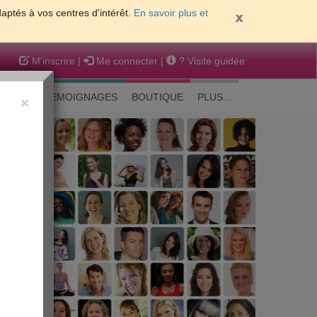
daptés à vos centres d'intérêt.
En savoir plus et
M'inscrire
|
Me connecter
|
? Visite guidée
EAUTE
TEMOIGNAGES
BOUTIQUE
PLUS...
×
 peau