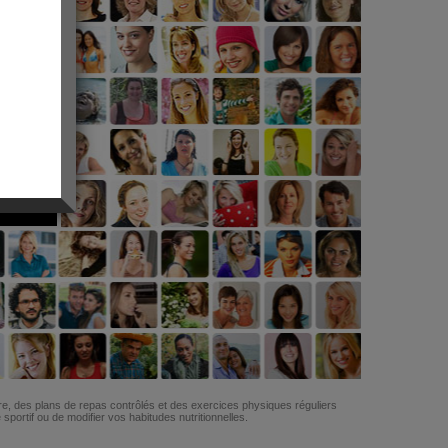
G
re, des plans de repas contrôlés et des exercices physiques réguliers
ortif ou de modifier vos habitudes nutritionnelles.