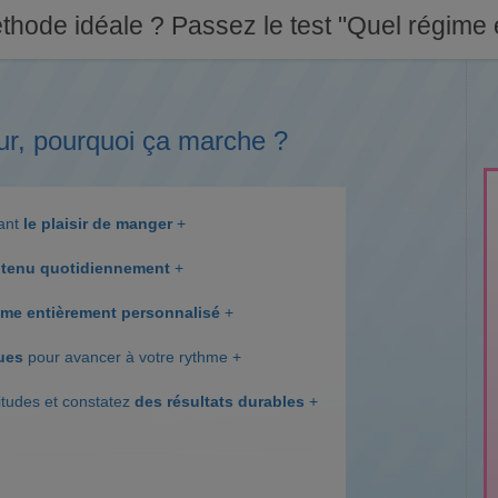
thode idéale ? Passez le test "Quel régime e
ur, pourquoi ça marche ?
dant
le plaisir de manger
+
tenu quotidiennement
+
me entièrement personnalisé
+
ques
pour avancer à votre rythme +
itudes et constatez
des résultats durables
+