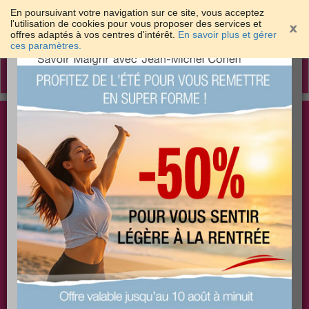
En poursuivant votre navigation sur ce site, vous acceptez
l'utilisation de cookies pour vous proposer des services et
offres adaptés à vos centres d'intérêt.
En savoir plus et gérer
×
ces paramètres.
Toggle
navigation
Togg
Les meilleures solutions pour maigrir et être bien
sear
dans sa peau
PLUS
PLUS
PLUS
EFFICACE
SANTÉ
COACHING