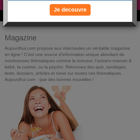
Non, je préfère le régime gratuit
»
Je decouvre
6M de personnes ont maigri et réappris à manger avec nous
Magazine
Aujourdhui.com propose aux internautes un véritable magazine
en ligne ! C'est une source d'information unique abordant de
nombreuses thématiques comme la minceur, l'univers maman &
bébé, la cuisine, ou la psycho. Retrouvez des quiz, sondages,
tests, dossiers, articles et news sur toutes ces thématiques.
Aujourdhui.com : que des bonnes nouvelles !