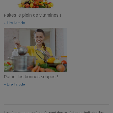
Faites le plein de vitamines !
» Lire l'article
Par ici les bonnes soupes !
» Lire l'article
Les témoignages présentés sont des expériences individuelles