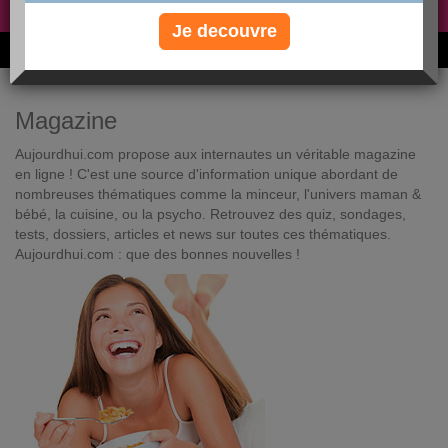
Non, je préfère le régime gratuit
»
Je decouvre
6M de personnes ont maigri et réappris à manger avec nous
Magazine
Aujourdhui.com propose aux internautes un véritable magazine
en ligne ! C'est une source d'information unique abordant de
nombreuses thématiques comme la minceur, l'univers maman &
bébé, la cuisine, ou la psycho. Retrouvez des quiz, sondages,
tests, dossiers, articles et news sur toutes ces thématiques.
Aujourdhui.com : que des bonnes nouvelles !