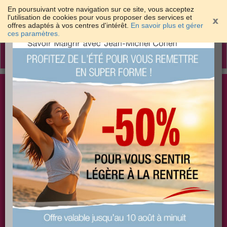
En poursuivant votre navigation sur ce site, vous acceptez
l'utilisation de cookies pour vous proposer des services et
offres adaptés à vos centres d'intérêt.
En savoir plus et gérer
×
ces paramètres.
Toggle
navigation
Togg
Les meilleures solutions pour maigrir et être bien
sear
dans sa peau
PLUS
PLUS
PLUS
EFFICACE
SANTÉ
COACHING