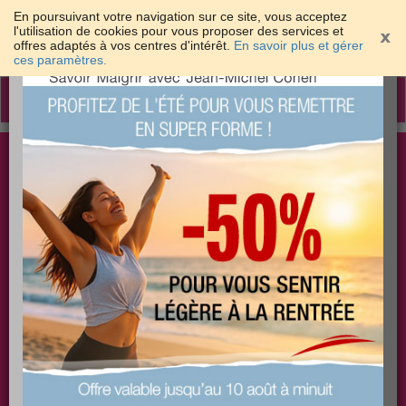
En poursuivant votre navigation sur ce site, vous acceptez
l'utilisation de cookies pour vous proposer des services et
offres adaptés à vos centres d'intérêt.
En savoir plus et gérer
×
ces paramètres.
Toggle
navigation
Togg
Les meilleures solutions pour maigrir et être bien
sear
dans sa peau
PLUS
PLUS
PLUS
EFFICACE
SANTÉ
COACHING