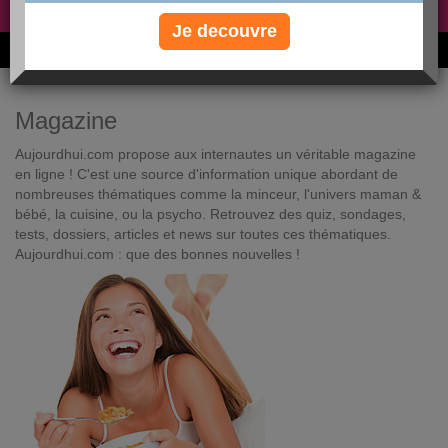
Non, je préfère le régime gratuit
»
Je decouvre
6M de personnes ont maigri et réappris à manger avec nous
Magazine
Aujourdhui.com propose aux internautes un véritable magazine
en ligne ! C'est une source d'information unique abordant de
nombreuses thématiques comme la minceur, l'univers maman &
bébé, la cuisine, ou la psycho. Retrouvez des quiz, sondages,
tests, dossiers, articles et news sur toutes ces thématiques.
Aujourdhui.com : que des bonnes nouvelles !