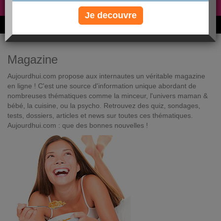
Non, je préfère le régime gratuit
»
Je decouvre
6M de personnes ont maigri et réappris à manger avec nous
Magazine
Aujourdhui.com propose aux internautes un véritable magazine
en ligne ! C'est une source d'information unique abordant de
nombreuses thématiques comme la minceur, l'univers maman &
bébé, la cuisine, ou la psycho. Retrouvez des quiz, sondages,
tests, dossiers, articles et news sur toutes ces thématiques.
Aujourdhui.com : que des bonnes nouvelles !