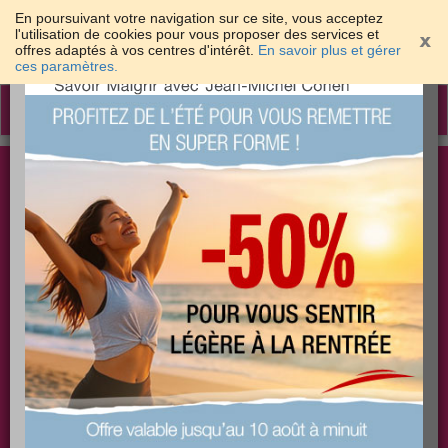
En poursuivant votre navigation sur ce site, vous acceptez
l'utilisation de cookies pour vous proposer des services et
offres adaptés à vos centres d'intérêt.
En savoir plus et gérer
×
ces paramètres.
Toggle
navigation
Togg
Les meilleures solutions pour maigrir et être bien
sear
dans sa peau
PLUS
PLUS
PLUS
EFFICACE
SANTÉ
COACHING