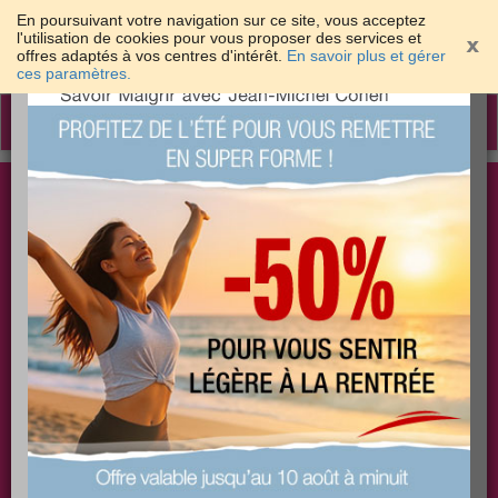
En poursuivant votre navigation sur ce site, vous acceptez
l'utilisation de cookies pour vous proposer des services et
offres adaptés à vos centres d'intérêt.
En savoir plus et gérer
×
ces paramètres.
Toggle
navigation
Togg
Les meilleures solutions pour maigrir et être bien
sear
dans sa peau
PLUS
PLUS
PLUS
EFFICACE
SANTÉ
COACHING