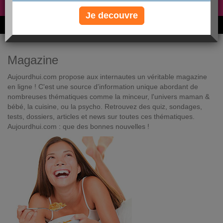
Non, je préfère le régime gratuit
»
Je decouvre
6M de personnes ont maigri et réappris à manger avec nous
Magazine
Aujourdhui.com propose aux internautes un véritable magazine
en ligne ! C'est une source d'information unique abordant de
nombreuses thématiques comme la minceur, l'univers maman &
bébé, la cuisine, ou la psycho. Retrouvez des quiz, sondages,
tests, dossiers, articles et news sur toutes ces thématiques.
Aujourdhui.com : que des bonnes nouvelles !