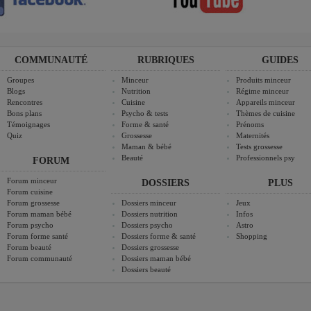
COMMUNAUTÉ
RUBRIQUES
GUIDES
Groupes
Minceur
Produits minceur
Blogs
Nutrition
Régime minceur
Rencontres
Cuisine
Appareils minceur
Bons plans
Psycho & tests
Thèmes de cuisine
Témoignages
Forme & santé
Prénoms
Quiz
Grossesse
Maternités
Maman & bébé
Tests grossesse
Beauté
Professionnels psy
FORUM
Forum minceur
DOSSIERS
PLUS
Forum cuisine
Forum grossesse
Dossiers minceur
Jeux
Forum maman bébé
Dossiers nutrition
Infos
Forum psycho
Dossiers psycho
Astro
Forum forme santé
Dossiers forme & santé
Shopping
Forum beauté
Dossiers grossesse
Forum communauté
Dossiers maman bébé
Dossiers beauté