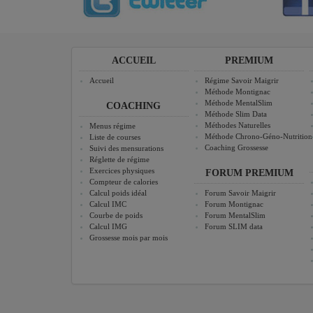
ACCUEIL
PREMIUM
Accueil
Régime Savoir Maigrir
Méthode Montignac
Méthode MentalSlim
COACHING
Méthode Slim Data
Méthodes Naturelles
Menus régime
Méthode Chrono-Géno-Nutrition
Liste de courses
Coaching Grossesse
Suivi des mensurations
Réglette de régime
Exercices physiques
FORUM PREMIUM
Compteur de calories
Calcul poids idéal
Forum Savoir Maigrir
Calcul IMC
Forum Montignac
Courbe de poids
Forum MentalSlim
Calcul IMG
Forum SLIM data
Grossesse mois par mois