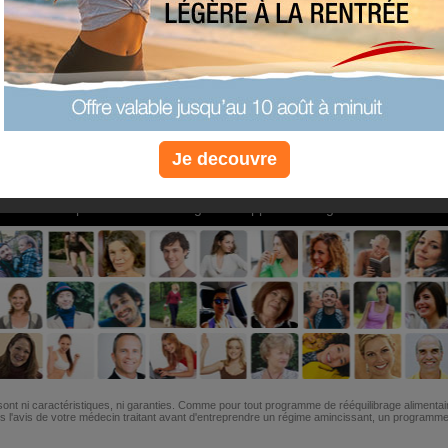
PLUS
PLUS
PLUS
EFFICACE
SANTÉ
COACHIN
Je decouvre
Non, je préfère le régime gratuit
»
6M de personnes ont maigri et réappris à manger avec nous
ont ni caractéristiques, ni garanties. Comme pour tout programme de rééquilibrage alimentai
l'avis de votre médecin traitant avant d'entreprendre un régime amincissant, un programme sp