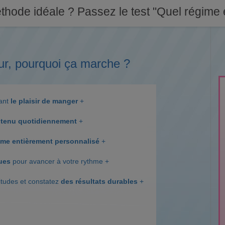
thode idéale ? Passez le test "Quel régime e
ur, pourquoi ça marche ?
dant
le plaisir de manger
+
tenu quotidiennement
+
me entièrement personnalisé
+
ques
pour avancer à votre rythme +
itudes et constatez
des résultats durables
+