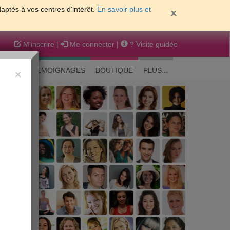
daptés à vos centres d'intérêt.
En savoir plus et
M'inscrire
|
Me connecter
|
? Visite guidée
EAUTE
TEMOIGNAGES
BOUTIQUE
PLUS...
×
 peau