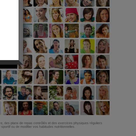
G
re, des plans de repas contrôlés et des exercices physiques réguliers
ortif ou de modifier vos habitudes nutritionnelles.