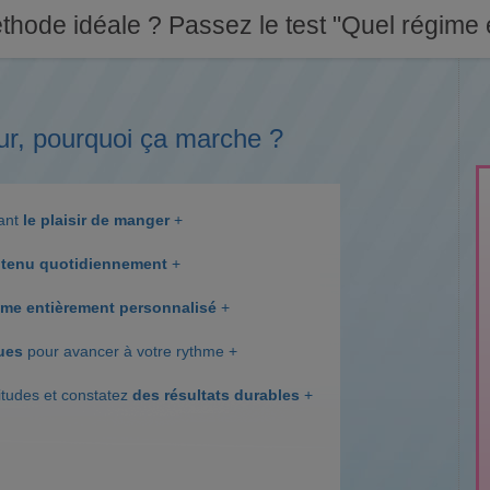
thode idéale ? Passez le test "Quel régime e
ur, pourquoi ça marche ?
dant
le plaisir de manger
+
tenu quotidiennement
+
me entièrement personnalisé
+
ques
pour avancer à votre rythme +
itudes et constatez
des résultats durables
+