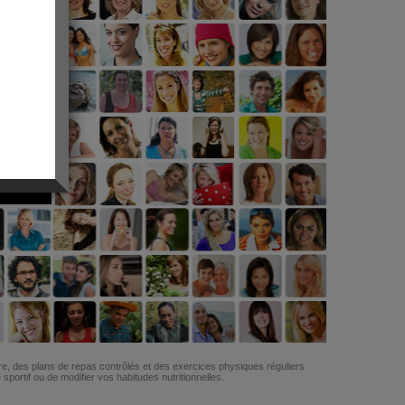
G
re, des plans de repas contrôlés et des exercices physiques réguliers
ortif ou de modifier vos habitudes nutritionnelles.