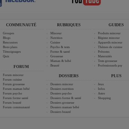
COMMUNAUTÉ
RUBRIQUES
GUIDES
Groupes
Minceur
Produits minceur
Blogs
Nutrition
Régime minceur
Rencontres
Cuisine
Appareils minceur
Bons plans
Psycho & tests
Thèmes de cuisine
Témoignages
Forme & santé
Prénoms
Quiz
Grossesse
Maternités
Maman & bébé
Tests grossesse
Beauté
Professionnels psy
FORUM
Forum minceur
DOSSIERS
PLUS
Forum cuisine
Forum grossesse
Dossiers minceur
Jeux
Forum maman bébé
Dossiers nutrition
Infos
Forum psycho
Dossiers psycho
Astro
Forum forme santé
Dossiers forme & santé
Shopping
Forum beauté
Dossiers grossesse
Forum communauté
Dossiers maman bébé
Dossiers beauté