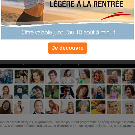
PLUS
PLUS
PLUS
EFFICACE
SANTÉ
COACHIN
Je decouvre
Non, je préfère le régime gratuit
»
6M de personnes ont maigri et réappris à manger avec nous
ont ni caractéristiques, ni garanties. Comme pour tout programme de rééquilibrage alimentai
l'avis de votre médecin traitant avant d'entreprendre un régime amincissant, un programme sp