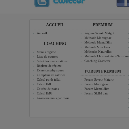
ACCUEIL
PREMIUM
Accueil
Régime Savoir Maigrir
Méthode Montignac
Méthode MentalSlim
COACHING
Méthode Slim Data
Méthodes Naturelles
Menus régime
Méthode Chrono-Géno-Nutrition
Liste de courses
Coaching Grossesse
Suivi des mensurations
Réglette de régime
Exercices physiques
FORUM PREMIUM
Compteur de calories
Calcul poids idéal
Forum Savoir Maigrir
Calcul IMC
Forum Montignac
Courbe de poids
Forum MentalSlim
Calcul IMG
Forum SLIM data
Grossesse mois par mois