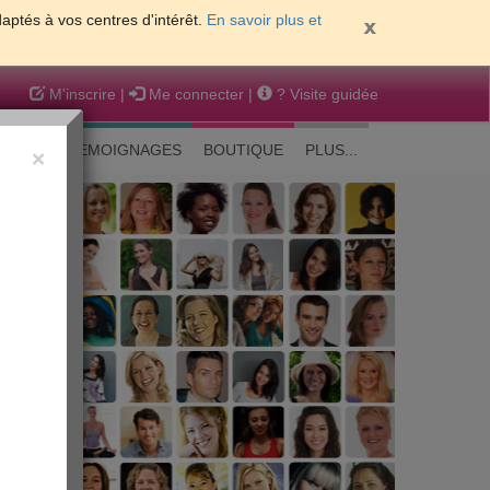
daptés à vos centres d'intérêt.
En savoir plus et
M'inscrire
|
Me connecter
|
? Visite guidée
EAUTE
TEMOIGNAGES
BOUTIQUE
PLUS...
×
 peau