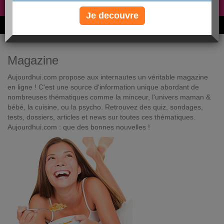
Non, je préfère le régime gratuit
»
Je decouvre
6M de personnes ont maigri et réappris à manger avec nous
Magazine
Aujourdhui.com propose aux internautes un véritable magazine
en ligne ! C'est une source d'information unique abordant de
nombreuses thématiques comme la minceur, l'univers maman &
bébé, la cuisine, ou la psycho. Retrouvez des quiz, sondages,
tests, dossiers, articles et news sur toutes ces thématiques.
Aujourdhui.com : que des bonnes nouvelles !