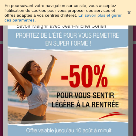
En poursuivant votre navigation sur ce site, vous acceptez
l'utilisation de cookies pour vous proposer des services et
offres adaptés à vos centres d'intérêt.
En savoir plus et gérer
×
ces paramètres.
Toggle
navigation
Togg
Les meilleures solutions pour maigrir et être bien
sear
dans sa peau
PLUS
PLUS
PLUS
EFFICACE
SANTÉ
COACHING