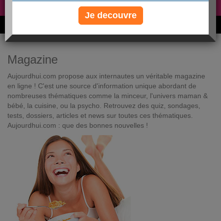
Non, je préfère le régime gratuit
»
Je decouvre
6M de personnes ont maigri et réappris à manger avec nous
Magazine
Aujourdhui.com propose aux internautes un véritable magazine
en ligne ! C'est une source d'information unique abordant de
nombreuses thématiques comme la minceur, l'univers maman &
bébé, la cuisine, ou la psycho. Retrouvez des quiz, sondages,
tests, dossiers, articles et news sur toutes ces thématiques.
Aujourdhui.com : que des bonnes nouvelles !