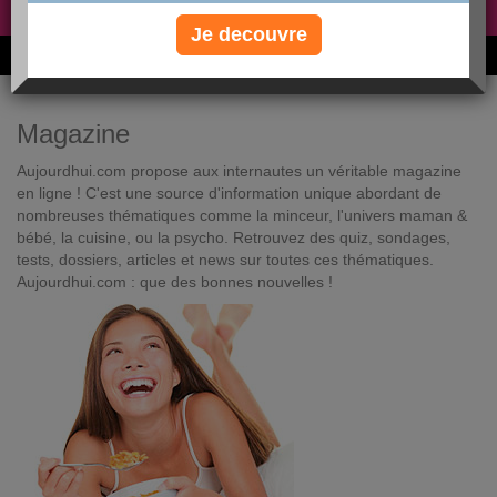
Non, je préfère le régime gratuit
»
Je decouvre
6M de personnes ont maigri et réappris à manger avec nous
Magazine
Aujourdhui.com propose aux internautes un véritable magazine
en ligne ! C'est une source d'information unique abordant de
nombreuses thématiques comme la minceur, l'univers maman &
bébé, la cuisine, ou la psycho. Retrouvez des quiz, sondages,
tests, dossiers, articles et news sur toutes ces thématiques.
Aujourdhui.com : que des bonnes nouvelles !