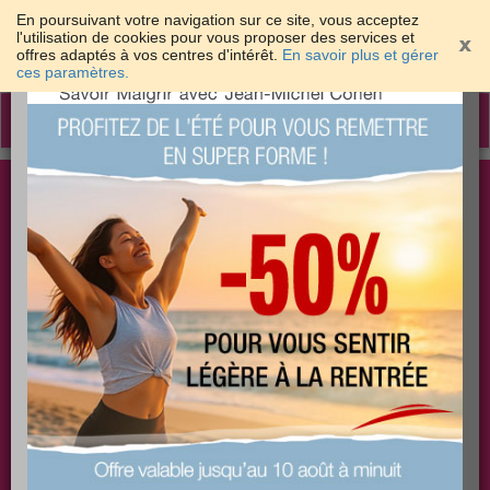
En poursuivant votre navigation sur ce site, vous acceptez
l'utilisation de cookies pour vous proposer des services et
offres adaptés à vos centres d'intérêt.
En savoir plus et gérer
×
ces paramètres.
Toggle
navigation
Togg
Les meilleures solutions pour maigrir et être bien
sear
dans sa peau
PLUS
PLUS
PLUS
EFFICACE
SANTÉ
COACHING