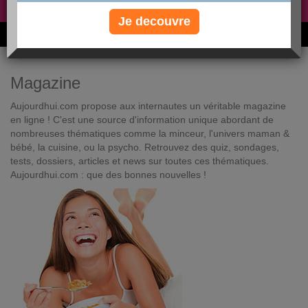
Non, je préfère le régime gratuit
»
Je decouvre
6M de personnes ont maigri et réappris à manger avec nous
Magazine
Aujourdhui.com propose aux internautes un véritable magazine
en ligne ! C'est une source d'information unique abordant de
nombreuses thématiques comme la minceur, l'univers maman &
bébé, la cuisine, ou la psycho. Retrouvez des quiz, sondages,
tests, dossiers, articles et news sur toutes ces thématiques.
Aujourdhui.com : que des bonnes nouvelles !