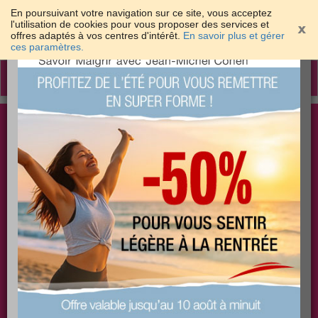
En poursuivant votre navigation sur ce site, vous acceptez
l'utilisation de cookies pour vous proposer des services et
offres adaptés à vos centres d'intérêt.
En savoir plus et gérer
×
ces paramètres.
Toggle
navigation
Togg
Les meilleures solutions pour maigrir et être bien
sear
dans sa peau
PLUS
PLUS
PLUS
EFFICACE
SANTÉ
COACHING