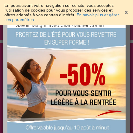
En poursuivant votre navigation sur ce site, vous acceptez
l'utilisation de cookies pour vous proposer des services et
offres adaptés à vos centres d'intérêt.
En savoir plus et gérer
×
ces paramètres.
Toggle
navigation
Togg
Les meilleures solutions pour maigrir et être bien
sear
dans sa peau
PLUS
PLUS
PLUS
EFFICACE
SANTÉ
COACHING