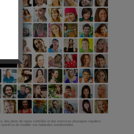
G
re, des plans de repas contrôlés et des exercices physiques réguliers
ortif ou de modifier vos habitudes nutritionnelles.