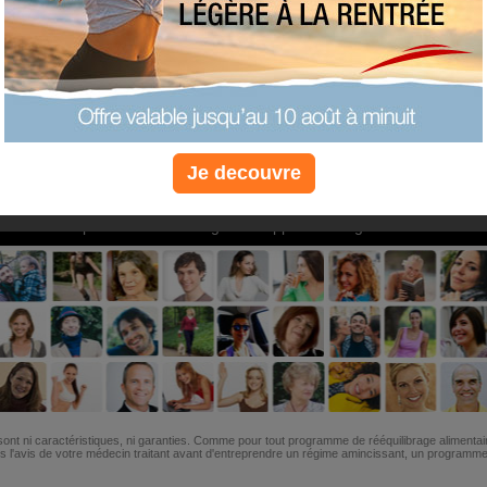
PLUS
PLUS
PLUS
EFFICACE
SANTÉ
COACHIN
Je decouvre
Non, je préfère le régime gratuit
»
6M de personnes ont maigri et réappris à manger avec nous
ont ni caractéristiques, ni garanties. Comme pour tout programme de rééquilibrage alimentai
l'avis de votre médecin traitant avant d'entreprendre un régime amincissant, un programme sp