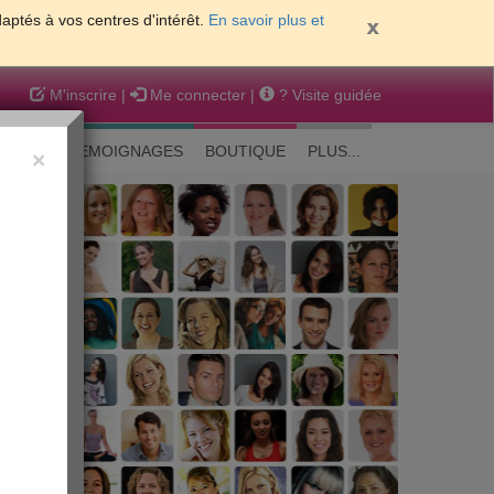
daptés à vos centres d'intérêt.
En savoir plus et
M'inscrire
|
Me connecter
|
? Visite guidée
EAUTE
TEMOIGNAGES
BOUTIQUE
PLUS...
×
 peau