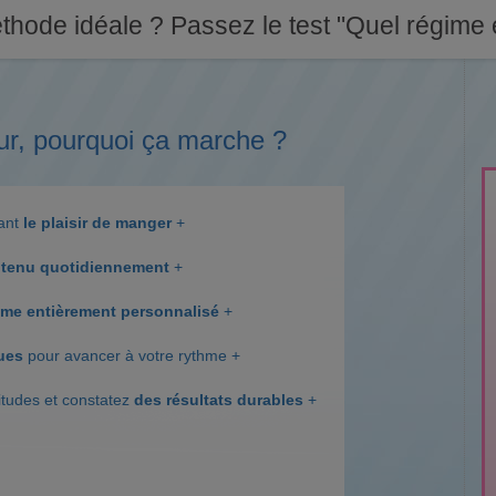
thode idéale ? Passez le test "Quel régime e
ur, pourquoi ça marche ?
dant
le plaisir de manger
+
tenu quotidiennement
+
me entièrement personnalisé
+
ques
pour avancer à votre rythme +
itudes et constatez
des résultats durables
+