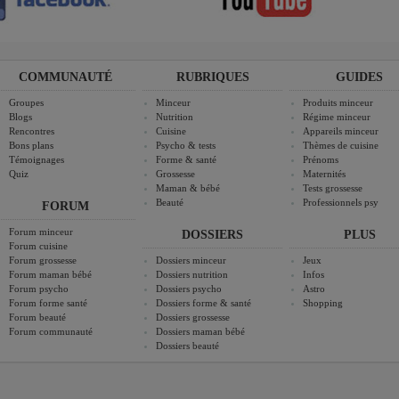
COMMUNAUTÉ
RUBRIQUES
GUIDES
Groupes
Minceur
Produits minceur
Blogs
Nutrition
Régime minceur
Rencontres
Cuisine
Appareils minceur
Bons plans
Psycho & tests
Thèmes de cuisine
Témoignages
Forme & santé
Prénoms
Quiz
Grossesse
Maternités
Maman & bébé
Tests grossesse
Beauté
Professionnels psy
FORUM
Forum minceur
DOSSIERS
PLUS
Forum cuisine
Forum grossesse
Dossiers minceur
Jeux
Forum maman bébé
Dossiers nutrition
Infos
Forum psycho
Dossiers psycho
Astro
Forum forme santé
Dossiers forme & santé
Shopping
Forum beauté
Dossiers grossesse
Forum communauté
Dossiers maman bébé
Dossiers beauté