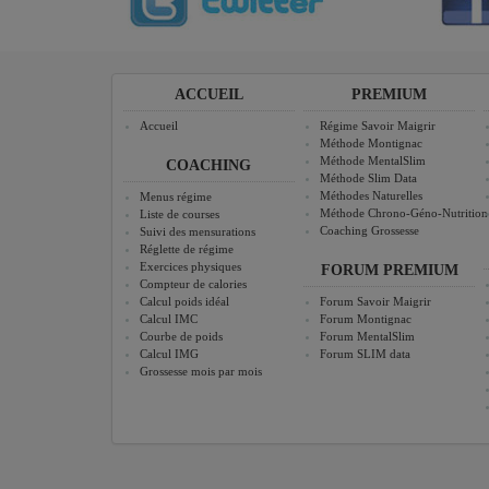
ACCUEIL
PREMIUM
Accueil
Régime Savoir Maigrir
Méthode Montignac
Méthode MentalSlim
COACHING
Méthode Slim Data
Méthodes Naturelles
Menus régime
Méthode Chrono-Géno-Nutrition
Liste de courses
Coaching Grossesse
Suivi des mensurations
Réglette de régime
Exercices physiques
FORUM PREMIUM
Compteur de calories
Calcul poids idéal
Forum Savoir Maigrir
Calcul IMC
Forum Montignac
Courbe de poids
Forum MentalSlim
Calcul IMG
Forum SLIM data
Grossesse mois par mois